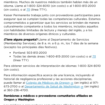
miembros. Muchos de nuestros médicos también hablan más de un
idioma. Llame al 1-800-324-8010 (sin costo) o al 1-800-813-2000
(sin costo), o al
711
(línea TTY).
Kaiser Permanente trabaja junto con proveedores participantes para
asegurar que se cumplan todas las competencias culturales. Estamos
comprometidos a garantizar que los servicios se brinden de manera
culturalmente competente a todos los miembros, incluidos aquellos
con habilidades limitadas de lectura y manejo del inglés, y a los
miembros de diversos orígenes étnicos y culturales.
¿Tiene alguna pregunta?
Llame al Departamento de Servicios
(Membership Services), de 8 a. m. a 6 p. m., los 7 días de la semana
(excepto los principales días festivos).
Portland: 503-813-2000
Todas las demás áreas: 1-800-813-2000 (sin costo) o al
711
(línea TTY)
Para obtener servicios de interpretación de idiomas: 1-800-324-8010
(sin costo).
Para información específica acerca de una licencia, incluyendo el
historial de negligencia profesional y las acciones disciplinarias,
puede llamar al
Colegio de Médicos de Oregon
(en inglés) al 971-
673-2700 o al
Departamento de Salud de Washington
(en inglés)
al 360-236-4700.
Remisiones a médicos o proveedores comunitarios afiliados en
Oregon y Washington