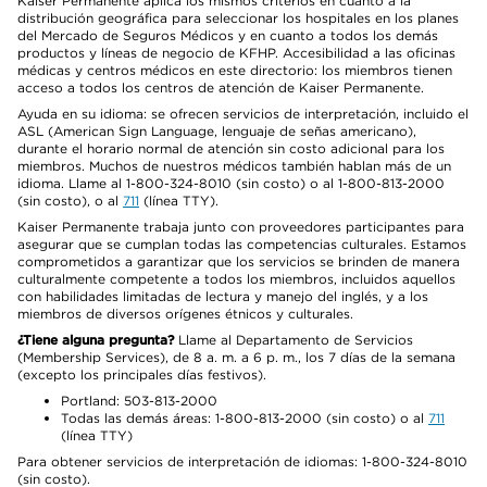
Kaiser Permanente aplica los mismos criterios en cuanto a la
distribución geográfica para seleccionar los hospitales en los planes
del Mercado de Seguros Médicos y en cuanto a todos los demás
productos y líneas de negocio de KFHP. Accesibilidad a las oficinas
médicas y centros médicos en este directorio: los miembros tienen
acceso a todos los centros de atención de Kaiser Permanente.
Ayuda en su idioma: se ofrecen servicios de interpretación, incluido el
ASL (American Sign Language, lenguaje de señas americano),
durante el horario normal de atención sin costo adicional para los
miembros. Muchos de nuestros médicos también hablan más de un
idioma. Llame al 1-800-324-8010 (sin costo) o al 1-800-813-2000
(sin costo), o al
711
(línea TTY).
Kaiser Permanente trabaja junto con proveedores participantes para
asegurar que se cumplan todas las competencias culturales. Estamos
comprometidos a garantizar que los servicios se brinden de manera
culturalmente competente a todos los miembros, incluidos aquellos
con habilidades limitadas de lectura y manejo del inglés, y a los
miembros de diversos orígenes étnicos y culturales.
¿Tiene alguna pregunta?
Llame al Departamento de Servicios
(Membership Services), de 8 a. m. a 6 p. m., los 7 días de la semana
(excepto los principales días festivos).
Portland: 503-813-2000
Todas las demás áreas: 1-800-813-2000 (sin costo) o al
711
(línea TTY)
Para obtener servicios de interpretación de idiomas: 1-800-324-8010
(sin costo).