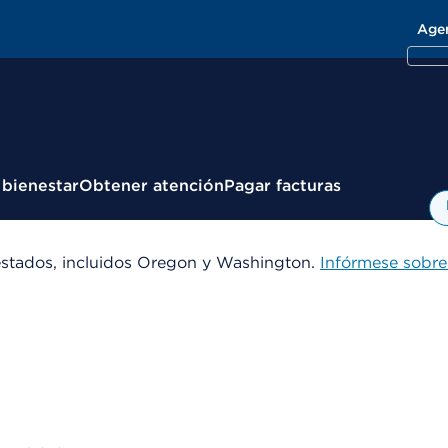
Age
 bienestar
Obtener atención
Pagar facturas
estados, incluidos Oregon y Washington.
Infórmese sobre