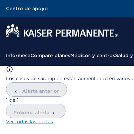
Centro de apoyo
Menú contextual
Infórmese
Compare planes
Médicos y centros
Salud y
Los casos de sarampión están aumentando en varios 
Alerta anterior
mostrando
1
de
1
Próxima alerta
Ver todas las alertas