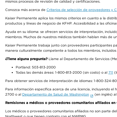
mismos procesos de revisión de calidad y certificaciones.
Conozca más acerca de
Criterios de selección de proveedores y Cr
Kaiser Permanente aplica los mismos criterios en cuanto a la dist
productos y líneas de negocio de KFHP. Accesibilidad a las oficin
Ayuda en su idioma: se ofrecen servicios de interpretación, inclui
miembros. Muchos de nuestros médicos también hablan más de un id
Kaiser Permanente trabaja junto con proveedores participantes pa
manera culturalmente competente a todos los miembros, incluidos aq
¿Tiene alguna pregunta?
Llame al Departamento de Servicios (Membe
Portland: 503-813-2000
Todas las demás áreas: 1-800-813-2000 (sin costo) o al
711
(l
Para obtener servicios de interpretación de idiomas: 1-800-324-801
Para información específica acerca de una licencia, incluyendo el hi
2700 o al
Departamento de Salud de Washington
(en inglés) a
Remisiones a médicos o proveedores comunitarios afiliados e
Los médicos o proveedores comunitarios afiliados no son parte d
Northwest o que tienen contrato con el NWPMG.