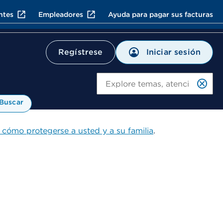
ntes
Empleadores
Ayuda para pagar sus facturas
Iniciar sesión
Regístrese
Bu
Buscar
 cómo protegerse a usted y a su familia
.