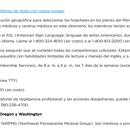
iterios de redes con varios niveles
.
ribución geográfica para seleccionar los hospitales en los planes del 
as médicas y centros médicos en este directorio: los miembros tienen 
do el ASL (American Sign Language, lenguaje de señas americano), dura
ioma. Llame al 1-800-324-8010 (sin costo) o al 1-800-813-2000 (sin 
ra asegurar que se cumplan todas las competencias culturales. Estam
uellos con habilidades limitadas de lectura y manejo del inglés, y a 
rship Services), de 8 a. m. a 6 p. m., los 7 días de la semana (except
ínea TTY)
0 (sin costo).
storial de negligencia profesional y las acciones disciplinarias, puede 
l 360-236-4700.
n Oregon y Washington
el NWPMG (Northwest Permanente Medical Group). Son médicos o prove