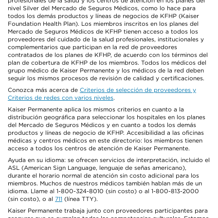
profesionales de la salud y los centros de atención en los planes del
nivel Silver del Mercado de Seguros Médicos, como lo hace para
todos los demás productos y líneas de negocios de KFHP (Kaiser
Foundation Health Plan). Los miembros inscritos en los planes del
Mercado de Seguros Médicos de KFHP tienen acceso a todos los
proveedores del cuidado de la salud profesionales, institucionales y
complementarios que participan en la red de proveedores
contratados de los planes de KFHP, de acuerdo con los términos del
plan de cobertura de KFHP de los miembros. Todos los médicos del
grupo médico de Kaiser Permanente y los médicos de la red deben
seguir los mismos procesos de revisión de calidad y certificaciones.
Conozca más acerca de
Criterios de selección de proveedores y
Criterios de redes con varios niveles
.
Kaiser Permanente aplica los mismos criterios en cuanto a la
distribución geográfica para seleccionar los hospitales en los planes
del Mercado de Seguros Médicos y en cuanto a todos los demás
productos y líneas de negocio de KFHP. Accesibilidad a las oficinas
médicas y centros médicos en este directorio: los miembros tienen
acceso a todos los centros de atención de Kaiser Permanente.
Ayuda en su idioma: se ofrecen servicios de interpretación, incluido el
ASL (American Sign Language, lenguaje de señas americano),
durante el horario normal de atención sin costo adicional para los
miembros. Muchos de nuestros médicos también hablan más de un
idioma. Llame al 1-800-324-8010 (sin costo) o al 1-800-813-2000
(sin costo), o al
711
(línea TTY).
Kaiser Permanente trabaja junto con proveedores participantes para