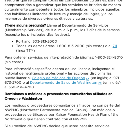
asegurar que se cumplan todas las competencias culturales. Estamos
comprometidos a garantizar que los servicios se brinden de manera
culturalmente competente a todos los miembros, incluidos aquellos
con habilidades limitadas de lectura y manejo del inglés, y a los
miembros de diversos orígenes étnicos y culturales.
¿Tiene alguna pregunta?
Llame al Departamento de Servicios
(Membership Services), de 8 a. m. a 6 p. m., los 7 días de la semana
(excepto los principales días festivos).
Portland: 503-813-2000
Todas las demás áreas: 1-800-813-2000 (sin costo) o al
711
(línea TTY)
Para obtener servicios de interpretación de idiomas: 1-800-324-8010
(sin costo).
Para información específica acerca de una licencia, incluyendo el
historial de negligencia profesional y las acciones disciplinarias,
puede llamar al
Colegio de Médicos de Oregon
(en inglés) al 971-
673-2700 o al
Departamento de Salud de Washington
(en inglés)
al 360-236-4700.
Remisiones a médicos o proveedores comunitarios afiliados en
Oregon y Washington
Los médicos o proveedores comunitarios afiliados no son parte del
NWPMG (Northwest Permanente Medical Group). Son médicos o
proveedores certificados por Kaiser Foundation Health Plan of the
Northwest o que tienen contrato con el NWPMG.
Si su médico del NWPMG decide que usted necesita servicios