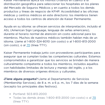
Kaiser Permanente aplica los mismos criterios en cuanto a la
distribución geográfica para seleccionar los hospitales en los planes
del Mercado de Seguros Médicos y en cuanto a todos los demás
productos y líneas de negocio de KFHP. Accesibilidad a las oficinas
médicas y centros médicos en este directorio: los miembros tienen
acceso a todos los centros de atención de Kaiser Permanente.
Ayuda en su idioma: se ofrecen servicios de interpretación, incluido el
ASL (American Sign Language, lenguaje de señas americano),
durante el horario normal de atención sin costo adicional para los
miembros. Muchos de nuestros médicos también hablan más de un
idioma. Llame al 1-800-324-8010 (sin costo) o al 1-800-813-2000
(sin costo), o al
711
(línea TTY).
Kaiser Permanente trabaja junto con proveedores participantes para
asegurar que se cumplan todas las competencias culturales. Estamos
comprometidos a garantizar que los servicios se brinden de manera
culturalmente competente a todos los miembros, incluidos aquellos
con habilidades limitadas de lectura y manejo del inglés, y a los
miembros de diversos orígenes étnicos y culturales.
¿Tiene alguna pregunta?
Llame al Departamento de Servicios
(Membership Services), de 8 a. m. a 6 p. m., los 7 días de la semana
(excepto los principales días festivos).
Portland: 503-813-2000
Todas las demás áreas: 1-800-813-2000 (sin costo) o al
711
(línea TTY)