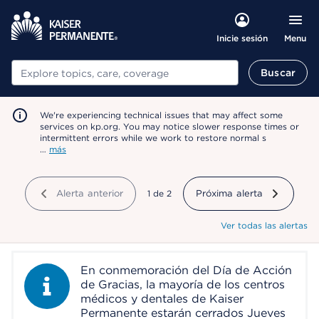
Menu
Inicie sesión
Buscar
Buscar
We're experiencing technical issues that may affect some
services on kp.org. You may notice slower response times or
intermittent errors while we work to restore normal s
…
más
Alerta anterior
mostrando
1
de
2
Próxima alerta
Ver todas las alertas
En conmemoración del Día de Acción
Information Alert
de Gracias, la mayoría de los centros
médicos y dentales de Kaiser
Permanente estarán cerrados Jueves