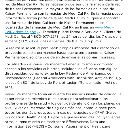
red de Medi Cal Rx. No es necesario que sea una farmacia de la red
de Kaiser Permanente. La mayoría de las farmacias de la red de
Kaiser Permanente son farmacias de Medi Cal Rx. Su farmacia puede
informarle si forma parte de la red Medi Cal Rx. Si quiere encontrar
una farmacia de Medi Cal fuera de Kaiser Permanente, use el
localizador de farmacias de Medi Cal Rx en línea, en
www.Medi-
CalRx.dhcs.ca.gov
. También puede llamar a Servicio al Cliente de
Medi Cal Rx, al 1-800-977-2273, las 24 horas del día, los 7 días de la
semana (TTY
711
de lunes a viernes, de 8 a. m. a 5 p. m.).
Si realiza la solicitud para recibir copias impresas del directorio de
proveedores, esta permanece hasta que usted abandone Kaiser
Permanente o solicite que dejen de enviarle las copias impresas.
Los afiliados de Kaiser Permanente tienen el mismo y completo
acceso a los servicios cubiertos, incluidos los afiliados con alguna
discapacidad, como lo exige la Ley Federal de Americanos con
Discapacidades (Federal Americans with Disabilities Act) de 1990, y
la sección 504 de la Ley de Rehabilitación (Rehabilitation Act) de
1973.
Kaiser Permanente toma en cuenta los mismos niveles de calidad, la
experiencia del miembro o los costos para seleccionar a los
profesionales de la salud y los centros de atención en los planes del
nivel Silver del Mercado de Seguros Médicos, como lo hace para
todos los demás productos y líneas de negocios de KFHP (Kaiser
Foundation Health Plan). Es posible que las medidas incluyan, entre
otras, el rendimiento de Healthcare Effectiveness Data and
Information Set (HEDIS)/Consumer Assessment of Healthcare