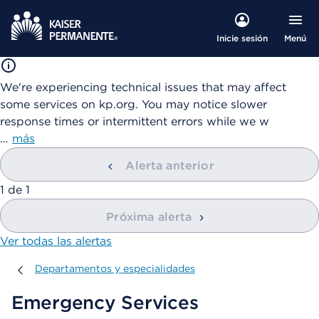
Menú
Inicie sesión
We're experiencing technical issues that may affect
some services on kp.org. You may notice slower
response times or intermittent errors while we w
…
más
Alerta anterior
mostrando
1
de
1
Próxima alerta
Ver todas las alertas
Departamentos y especialidades
Departamentos y especialidades
Emergency Services