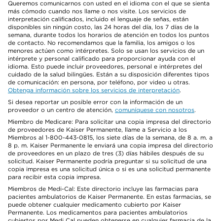
Queremos comunicarnos con usted en el idioma con el que se sienta
más cómodo cuando nos llame o nos visite. Los servicios de
interpretación calificados, incluido el lenguaje de señas, están
disponibles sin ningún costo, las 24 horas del día, los 7 días de la
semana, durante todos los horarios de atención en todos los puntos
de contacto. No recomendamos que la familia, los amigos o los
menores actúen como intérpretes. Solo se usan los servicios de un
intérprete y personal calificado para proporcionar ayuda con el
idioma. Esto puede incluir proveedores, personal e intérpretes del
cuidado de la salud bilingües. Están a su disposición diferentes tipos
de comunicación: en persona, por teléfono, por video u otras.
Obtenga información sobre los servicios de interpretación
.
Si desea reportar un posible error con la información de un
proveedor o un centro de atención,
comuníquese con nosotros
.
Miembro de Medicare: Para solicitar una copia impresa del directorio
de proveedores de Kaiser Permanente, llame a Servicio a los
Miembros al 1-800-443-0815, los siete días de la semana, de 8 a. m. a
8 p. m. Kaiser Permanente le enviará una copia impresa del directorio
de proveedores en un plazo de tres (3) días hábiles después de su
solicitud. Kaiser Permanente podría preguntar si su solicitud de una
copia impresa es una solicitud única o si es una solicitud permanente
para recibir esta copia impresa.
Miembros de Medi-Cal: Este directorio incluye las farmacias para
pacientes ambulatorios de Kaiser Permanente. En estas farmacias, se
puede obtener cualquier medicamento cubierto por Kaiser
Permanente. Los medicamentos para pacientes ambulatorios
cubiertos por Medi Cal pueden obtenerse en cualquier farmacia de la