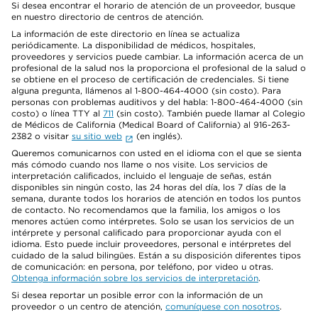
Si desea encontrar el horario de atención de un proveedor, busque
en nuestro directorio de centros de atención.
La información de este directorio en línea se actualiza
periódicamente. La disponibilidad de médicos, hospitales,
proveedores y servicios puede cambiar. La información acerca de un
profesional de la salud nos la proporciona el profesional de la salud o
se obtiene en el proceso de certificación de credenciales. Si tiene
alguna pregunta, llámenos al 1-800-464-4000 (sin costo). Para
personas con problemas auditivos y del habla: 1-800-464-4000 (sin
costo) o línea TTY al
711
(sin costo). También puede llamar al Colegio
de Médicos de California (Medical Board of California) al 916-263-
2382 o visitar
su sitio web
(en inglés).
Queremos comunicarnos con usted en el idioma con el que se sienta
más cómodo cuando nos llame o nos visite. Los servicios de
interpretación calificados, incluido el lenguaje de señas, están
disponibles sin ningún costo, las 24 horas del día, los 7 días de la
semana, durante todos los horarios de atención en todos los puntos
de contacto. No recomendamos que la familia, los amigos o los
menores actúen como intérpretes. Solo se usan los servicios de un
intérprete y personal calificado para proporcionar ayuda con el
idioma. Esto puede incluir proveedores, personal e intérpretes del
cuidado de la salud bilingües. Están a su disposición diferentes tipos
de comunicación: en persona, por teléfono, por video u otras.
Obtenga información sobre los servicios de interpretación
.
Si desea reportar un posible error con la información de un
proveedor o un centro de atención,
comuníquese con nosotros
.