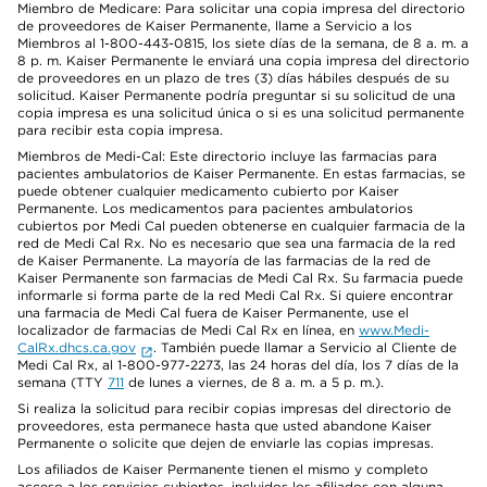
Miembro de Medicare: Para solicitar una copia impresa del directorio
de proveedores de Kaiser Permanente, llame a Servicio a los
Miembros al 1-800-443-0815, los siete días de la semana, de 8 a. m. a
8 p. m. Kaiser Permanente le enviará una copia impresa del directorio
de proveedores en un plazo de tres (3) días hábiles después de su
solicitud. Kaiser Permanente podría preguntar si su solicitud de una
copia impresa es una solicitud única o si es una solicitud permanente
para recibir esta copia impresa.
Miembros de Medi-Cal: Este directorio incluye las farmacias para
pacientes ambulatorios de Kaiser Permanente. En estas farmacias, se
puede obtener cualquier medicamento cubierto por Kaiser
Permanente. Los medicamentos para pacientes ambulatorios
cubiertos por Medi Cal pueden obtenerse en cualquier farmacia de la
red de Medi Cal Rx. No es necesario que sea una farmacia de la red
de Kaiser Permanente. La mayoría de las farmacias de la red de
Kaiser Permanente son farmacias de Medi Cal Rx. Su farmacia puede
informarle si forma parte de la red Medi Cal Rx. Si quiere encontrar
una farmacia de Medi Cal fuera de Kaiser Permanente, use el
localizador de farmacias de Medi Cal Rx en línea, en
www.Medi-
CalRx.dhcs.ca.gov
. También puede llamar a Servicio al Cliente de
Medi Cal Rx, al 1-800-977-2273, las 24 horas del día, los 7 días de la
semana (TTY
711
de lunes a viernes, de 8 a. m. a 5 p. m.).
Si realiza la solicitud para recibir copias impresas del directorio de
proveedores, esta permanece hasta que usted abandone Kaiser
Permanente o solicite que dejen de enviarle las copias impresas.
Los afiliados de Kaiser Permanente tienen el mismo y completo
acceso a los servicios cubiertos, incluidos los afiliados con alguna