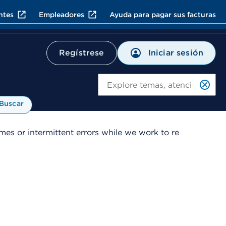
ntes
Empleadores
Ayuda para pagar sus facturas
Iniciar sesión
Regístrese
Bu
Buscar
es or intermittent errors while we work to re