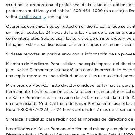
salud nos la proporciona el profesional de la salud o se obtiene e
problemas auditivos y del habla: 1-800-464-4000 (sin costo) o lín
visitar
su sitio web
(en inglés).
Queremos comunicarnos con usted en el idioma con el que se sienta 
sin ningún costo, las 24 horas del día, los 7 días de la semana, d
como intérpretes. Solo se usan los servicios de un intérprete y per
bilingües. Están a su disposición diferentes tipos de comunicación:
Si desea reportar un posible error con la información de un prove
Miembro de Medicare: Para solicitar una copia impresa del director
p. m. Kaiser Permanente le enviará una copia impresa del directori
una copia impresa es una solicitud única o si es una solicitud perm
Miembros de Medi-Cal: Este directorio incluye las farmacias para
Permanente. Los medicamentos para pacientes ambulatorios cubier
de Kaiser Permanente. La mayoría de las farmacias de la red de Ka
una farmacia de Medi Cal fuera de Kaiser Permanente, use el local
Rx, al 1-800-977-2273, las 24 horas del día, los 7 días de la sema
Si realiza la solicitud para recibir copias impresas del directori
Los afiliados de Kaiser Permanente tienen el mismo y completo acce
Discapacidades (Federal Americans with Disabilities Act) de 1990, 