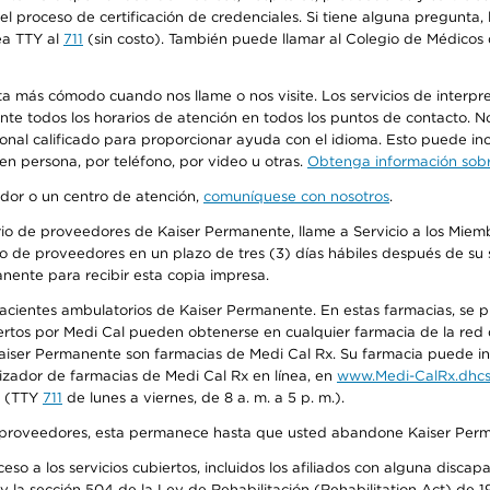
n el proceso de certificación de credenciales. Si tiene alguna pregunt
ea TTY al
711
(sin costo). También puede llamar al Colegio de Médicos d
más cómodo cuando nos llame o nos visite. Los servicios de interpreta
urante todos los horarios de atención en todos los puntos de contacto.
sonal calificado para proporcionar ayuda con el idioma. Esto puede inc
 en persona, por teléfono, por video u otras.
Obtenga información sobre
edor o un centro de atención,
comuníquese con nosotros
.
io de proveedores de Kaiser Permanente, llame a Servicio a los Miembr
o de proveedores en un plazo de tres (3) días hábiles después de su s
anente para recibir esta copia impresa.
 pacientes ambulatorios de Kaiser Permanente. En estas farmacias, se
tos por Medi Cal pueden obtenerse en cualquier farmacia de la red d
iser Permanente son farmacias de Medi Cal Rx. Su farmacia puede info
izador de farmacias de Medi Cal Rx en línea, en
www.Medi-CalRx.dhcs
na (TTY
711
de lunes a viernes, de 8 a. m. a 5 p. m.).
o de proveedores, esta permanece hasta que usted abandone Kaiser Perm
so a los servicios cubiertos, incluidos los afiliados con alguna disc
y la sección 504 de la Ley de Rehabilitación (Rehabilitation Act) de 1