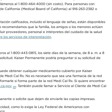
a, llámenos al 1-800-464-4000 (sin costo). Para personas con
e California (Medical Board of California) al 916-263-2382 o
ción calificados, incluido el lenguaje de señas, están disponibles
 No recomendamos que la familia, los amigos o los menores actúen
luir proveedores, personal e intérpretes del cuidado de la salud
 los servicios de interpretación
.
os al 1-800-443-0815, los siete días de la semana, de 8 a. m. a 8
olicitud. Kaiser Permanente podría preguntar si su solicitud de
 puede obtener cualquier medicamento cubierto por Kaiser
e Medi Cal Rx. No es necesario que sea una farmacia de la red
rmarle si forma parte de la red Medi Cal Rx. Si quiere encontrar
.ca.gov
. También puede llamar a Servicio al Cliente de Medi Cal
anente o solicite que dejen de enviarle las copias impresas.
apacidad, como lo exige la Ley Federal de Americanos con
973.