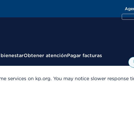
Age
 bienestar
Obtener atención
Pagar facturas
me services on kp.org. You may notice slower response tim