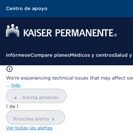
Centro de apoyo
Menú contextual
Infórmese
Compare planes
Médicos y centros
Salud y
We're experiencing technical issues that may affect so
…
más
Alerta anterior
mostrando
1
de
1
Próxima alerta
Ver todas las alertas