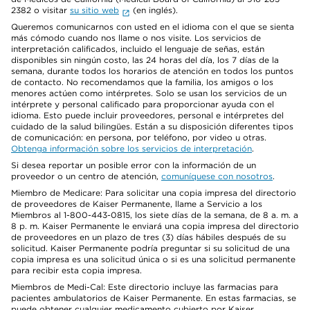
2382 o visitar
su sitio web
(en inglés).
Queremos comunicarnos con usted en el idioma con el que se sienta
más cómodo cuando nos llame o nos visite. Los servicios de
interpretación calificados, incluido el lenguaje de señas, están
disponibles sin ningún costo, las 24 horas del día, los 7 días de la
semana, durante todos los horarios de atención en todos los puntos
de contacto. No recomendamos que la familia, los amigos o los
menores actúen como intérpretes. Solo se usan los servicios de un
intérprete y personal calificado para proporcionar ayuda con el
idioma. Esto puede incluir proveedores, personal e intérpretes del
cuidado de la salud bilingües. Están a su disposición diferentes tipos
de comunicación: en persona, por teléfono, por video u otras.
Obtenga información sobre los servicios de interpretación
.
Si desea reportar un posible error con la información de un
proveedor o un centro de atención,
comuníquese con nosotros
.
Miembro de Medicare: Para solicitar una copia impresa del directorio
de proveedores de Kaiser Permanente, llame a Servicio a los
Miembros al 1-800-443-0815, los siete días de la semana, de 8 a. m. a
8 p. m. Kaiser Permanente le enviará una copia impresa del directorio
de proveedores en un plazo de tres (3) días hábiles después de su
solicitud. Kaiser Permanente podría preguntar si su solicitud de una
copia impresa es una solicitud única o si es una solicitud permanente
para recibir esta copia impresa.
Miembros de Medi-Cal: Este directorio incluye las farmacias para
pacientes ambulatorios de Kaiser Permanente. En estas farmacias, se
puede obtener cualquier medicamento cubierto por Kaiser