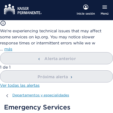
Menú
Inicie sesión
We're experiencing technical issues that may affect
some services on kp.org. You may notice slower
response times or intermittent errors while we w
…
más
Alerta anterior
mostrando
1
de
1
Próxima alerta
Ver todas las alertas
Departamentos y especialidades
Departamentos y especialidades
Emergency Services