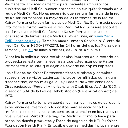
Permanente. Los medicamentos para pacientes ambulatorios
cubiertos por Medi Cal pueden obtenerse en cualquier farmacia de la
red de Medi Cal Rx. No es necesario que sea una farmacia de la red
de Kaiser Permanente. La mayoría de las farmacias de la red de
Kaiser Permanente son farmacias de Medi Cal Rx. Su farmacia puede
informarle si forma parte de la red Medi Cal Rx. Si quiere encontrar
una farmacia de Medi Cal fuera de Kaiser Permanente, use el
localizador de farmacias de Medi Cal Rx en línea, en
www.Medi-
CalRx.dhcs.ca.gov
. También puede llamar a Servicio al Cliente de
Medi Cal Rx, al 1-800-977-2273, las 24 horas del día, los 7 días de la
semana (TTY
711
de lunes a viernes, de 8 a. m. a 5 p. m.).
Si realiza la solicitud para recibir copias impresas del directorio de
proveedores, esta permanece hasta que usted abandone Kaiser
Permanente o solicite que dejen de enviarle las copias impresas.
Los afiliados de Kaiser Permanente tienen el mismo y completo
acceso a los servicios cubiertos, incluidos los afiliados con alguna
discapacidad, como lo exige la Ley Federal de Americanos con
Discapacidades (Federal Americans with Disabilities Act) de 1990, y
la sección 504 de la Ley de Rehabilitación (Rehabilitation Act) de
1973.
Kaiser Permanente toma en cuenta los mismos niveles de calidad, la
experiencia del miembro o los costos para seleccionar a los
profesionales de la salud y los centros de atención en los planes del
nivel Silver del Mercado de Seguros Médicos, como lo hace para
todos los demás productos y líneas de negocios de KFHP (Kaiser
Foundation Health Plan). Es posible que las medidas incluyan, entre