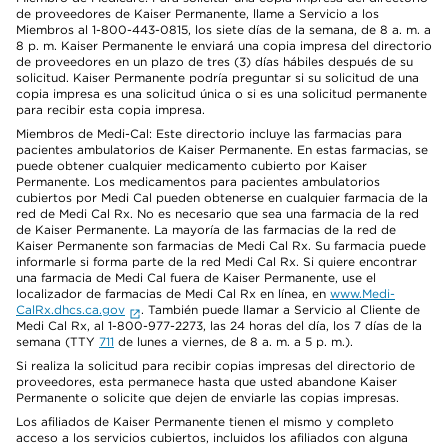
de proveedores de Kaiser Permanente, llame a Servicio a los
Miembros al 1-800-443-0815, los siete días de la semana, de 8 a. m. a
8 p. m. Kaiser Permanente le enviará una copia impresa del directorio
de proveedores en un plazo de tres (3) días hábiles después de su
solicitud. Kaiser Permanente podría preguntar si su solicitud de una
copia impresa es una solicitud única o si es una solicitud permanente
para recibir esta copia impresa.
Miembros de Medi-Cal: Este directorio incluye las farmacias para
pacientes ambulatorios de Kaiser Permanente. En estas farmacias, se
puede obtener cualquier medicamento cubierto por Kaiser
Permanente. Los medicamentos para pacientes ambulatorios
cubiertos por Medi Cal pueden obtenerse en cualquier farmacia de la
red de Medi Cal Rx. No es necesario que sea una farmacia de la red
de Kaiser Permanente. La mayoría de las farmacias de la red de
Kaiser Permanente son farmacias de Medi Cal Rx. Su farmacia puede
informarle si forma parte de la red Medi Cal Rx. Si quiere encontrar
una farmacia de Medi Cal fuera de Kaiser Permanente, use el
localizador de farmacias de Medi Cal Rx en línea, en
www.Medi-
CalRx.dhcs.ca.gov
. También puede llamar a Servicio al Cliente de
Medi Cal Rx, al 1-800-977-2273, las 24 horas del día, los 7 días de la
semana (TTY
711
de lunes a viernes, de 8 a. m. a 5 p. m.).
Si realiza la solicitud para recibir copias impresas del directorio de
proveedores, esta permanece hasta que usted abandone Kaiser
Permanente o solicite que dejen de enviarle las copias impresas.
Los afiliados de Kaiser Permanente tienen el mismo y completo
acceso a los servicios cubiertos, incluidos los afiliados con alguna