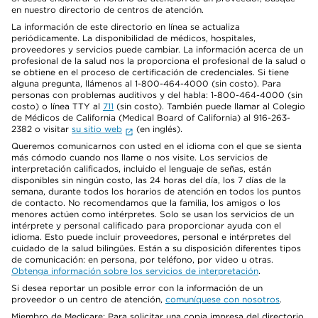
en nuestro directorio de centros de atención.
La información de este directorio en línea se actualiza
periódicamente. La disponibilidad de médicos, hospitales,
proveedores y servicios puede cambiar. La información acerca de un
profesional de la salud nos la proporciona el profesional de la salud o
se obtiene en el proceso de certificación de credenciales. Si tiene
alguna pregunta, llámenos al 1-800-464-4000 (sin costo). Para
personas con problemas auditivos y del habla: 1-800-464-4000 (sin
costo) o línea TTY al
711
(sin costo). También puede llamar al Colegio
de Médicos de California (Medical Board of California) al 916-263-
2382 o visitar
su sitio web
(en inglés).
Queremos comunicarnos con usted en el idioma con el que se sienta
más cómodo cuando nos llame o nos visite. Los servicios de
interpretación calificados, incluido el lenguaje de señas, están
disponibles sin ningún costo, las 24 horas del día, los 7 días de la
semana, durante todos los horarios de atención en todos los puntos
de contacto. No recomendamos que la familia, los amigos o los
menores actúen como intérpretes. Solo se usan los servicios de un
intérprete y personal calificado para proporcionar ayuda con el
idioma. Esto puede incluir proveedores, personal e intérpretes del
cuidado de la salud bilingües. Están a su disposición diferentes tipos
de comunicación: en persona, por teléfono, por video u otras.
Obtenga información sobre los servicios de interpretación
.
Si desea reportar un posible error con la información de un
proveedor o un centro de atención,
comuníquese con nosotros
.
Miembro de Medicare: Para solicitar una copia impresa del directorio