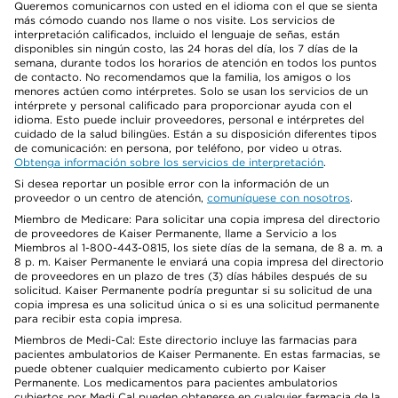
Queremos comunicarnos con usted en el idioma con el que se sienta
más cómodo cuando nos llame o nos visite. Los servicios de
interpretación calificados, incluido el lenguaje de señas, están
disponibles sin ningún costo, las 24 horas del día, los 7 días de la
semana, durante todos los horarios de atención en todos los puntos
de contacto. No recomendamos que la familia, los amigos o los
menores actúen como intérpretes. Solo se usan los servicios de un
intérprete y personal calificado para proporcionar ayuda con el
idioma. Esto puede incluir proveedores, personal e intérpretes del
cuidado de la salud bilingües. Están a su disposición diferentes tipos
de comunicación: en persona, por teléfono, por video u otras.
Obtenga información sobre los servicios de interpretación
.
Si desea reportar un posible error con la información de un
proveedor o un centro de atención,
comuníquese con nosotros
.
Miembro de Medicare: Para solicitar una copia impresa del directorio
de proveedores de Kaiser Permanente, llame a Servicio a los
Miembros al 1-800-443-0815, los siete días de la semana, de 8 a. m. a
8 p. m. Kaiser Permanente le enviará una copia impresa del directorio
de proveedores en un plazo de tres (3) días hábiles después de su
solicitud. Kaiser Permanente podría preguntar si su solicitud de una
copia impresa es una solicitud única o si es una solicitud permanente
para recibir esta copia impresa.
Miembros de Medi-Cal: Este directorio incluye las farmacias para
pacientes ambulatorios de Kaiser Permanente. En estas farmacias, se
puede obtener cualquier medicamento cubierto por Kaiser
Permanente. Los medicamentos para pacientes ambulatorios
cubiertos por Medi Cal pueden obtenerse en cualquier farmacia de la