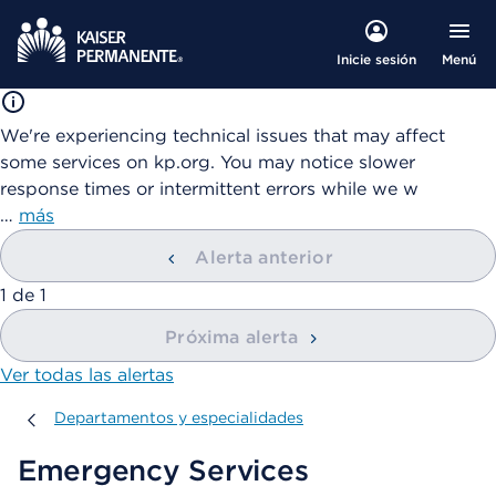
Menú
Inicie sesión
We're experiencing technical issues that may affect
some services on kp.org. You may notice slower
response times or intermittent errors while we w
…
más
Alerta anterior
mostrando
1
de
1
Próxima alerta
Ver todas las alertas
Departamentos y especialidades
Departamentos y especialidades
Emergency Services