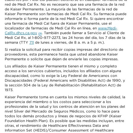
red de Medi Cal Rx. No es necesario que sea una farmacia de la red
de Kaiser Permanente. La mayoría de las farmacias de la red de
Kaiser Permanente son farmacias de Medi Cal Rx. Su farmacia puede
informarle si forma parte de la red Medi Cal Rx. Si quiere encontrar
una farmacia de Medi Cal fuera de Kaiser Permanente, use el
localizador de farmacias de Medi Cal Rx en línea, en
www.Medi-
CalRx.dhcs.ca.gov
. También puede llamar a Servicio al Cliente de
Medi Cal Rx, al 1-800-977-2273, las 24 horas del día, los 7 días de la
semana (TTY
711
de lunes a viernes, de 8 a. m. a 5 p. m.).
Si realiza la solicitud para recibir copias impresas del directorio de
proveedores, esta permanece hasta que usted abandone Kaiser
Permanente o solicite que dejen de enviarle las copias impresas.
Los afiliados de Kaiser Permanente tienen el mismo y completo
acceso a los servicios cubiertos, incluidos los afiliados con alguna
discapacidad, como lo exige la Ley Federal de Americanos con
Discapacidades (Federal Americans with Disabilities Act) de 1990, y
la sección 504 de la Ley de Rehabilitación (Rehabilitation Act) de
1973.
Kaiser Permanente toma en cuenta los mismos niveles de calidad, la
experiencia del miembro o los costos para seleccionar a los
profesionales de la salud y los centros de atención en los planes del
nivel Silver del Mercado de Seguros Médicos, como lo hace para
todos los demás productos y líneas de negocios de KFHP (Kaiser
Foundation Health Plan). Es posible que las medidas incluyan, entre
otras, el rendimiento de Healthcare Effectiveness Data and
Information Set (HEDIS)/Consumer Assessment of Healthcare