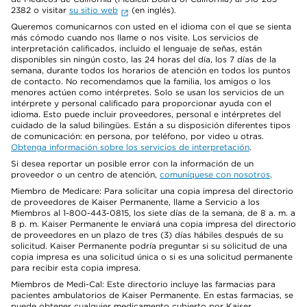
2382 o visitar
su sitio web
(en inglés).
Queremos comunicarnos con usted en el idioma con el que se sienta
más cómodo cuando nos llame o nos visite. Los servicios de
interpretación calificados, incluido el lenguaje de señas, están
disponibles sin ningún costo, las 24 horas del día, los 7 días de la
semana, durante todos los horarios de atención en todos los puntos
de contacto. No recomendamos que la familia, los amigos o los
menores actúen como intérpretes. Solo se usan los servicios de un
intérprete y personal calificado para proporcionar ayuda con el
idioma. Esto puede incluir proveedores, personal e intérpretes del
cuidado de la salud bilingües. Están a su disposición diferentes tipos
de comunicación: en persona, por teléfono, por video u otras.
Obtenga información sobre los servicios de interpretación
.
Si desea reportar un posible error con la información de un
proveedor o un centro de atención,
comuníquese con nosotros
.
Miembro de Medicare: Para solicitar una copia impresa del directorio
de proveedores de Kaiser Permanente, llame a Servicio a los
Miembros al 1-800-443-0815, los siete días de la semana, de 8 a. m. a
8 p. m. Kaiser Permanente le enviará una copia impresa del directorio
de proveedores en un plazo de tres (3) días hábiles después de su
solicitud. Kaiser Permanente podría preguntar si su solicitud de una
copia impresa es una solicitud única o si es una solicitud permanente
para recibir esta copia impresa.
Miembros de Medi-Cal: Este directorio incluye las farmacias para
pacientes ambulatorios de Kaiser Permanente. En estas farmacias, se
puede obtener cualquier medicamento cubierto por Kaiser