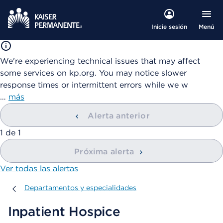
Menú
Inicie sesión
We're experiencing technical issues that may affect
some services on kp.org. You may notice slower
response times or intermittent errors while we w
…
más
Alerta anterior
mostrando
1
de
1
Próxima alerta
Ver todas las alertas
Departamentos y especialidades
Departamentos y especialidades
Inpatient Hospice