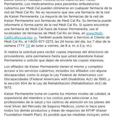
Permanente. Los medicamentos para pacientes ambulatorios
cubiertos por Medi Cal pueden obtenerse en cualquier farmacia de la
red de Medi Cal Rx. No es necesario que sea una farmacia de la red
de Kaiser Permanente. La mayoría de las farmacias de la red de
Kaiser Permanente son farmacias de Medi Cal Rx. Su farmacia puede
informarle si forma parte de la red Medi Cal Rx. Si quiere encontrar
una farmacia de Medi Cal fuera de Kaiser Permanente, use el
localizador de farmacias de Medi Cal Rx en línea, en
www.Medi-
CalRx.dhcs.ca.gov
. También puede llamar a Servicio al Cliente de
Medi Cal Rx, al 1-800-977-2273, las 24 horas del día, los 7 días de la
semana (TTY
711
de lunes a viernes, de 8 a. m. a 5 p. m.).
Si realiza la solicitud para recibir copias impresas del directorio de
proveedores, esta permanece hasta que usted abandone Kaiser
Permanente o solicite que dejen de enviarle las copias impresas.
Los afiliados de Kaiser Permanente tienen el mismo y completo
acceso a los servicios cubiertos, incluidos los afiliados con alguna
discapacidad, como lo exige la Ley Federal de Americanos con
Discapacidades (Federal Americans with Disabilities Act) de 1990, y
la sección 504 de la Ley de Rehabilitación (Rehabilitation Act) de
1973.
Kaiser Permanente toma en cuenta los mismos niveles de calidad, la
experiencia del miembro o los costos para seleccionar a los
profesionales de la salud y los centros de atención en los planes del
nivel Silver del Mercado de Seguros Médicos, como lo hace para
todos los demás productos y líneas de negocios de KFHP (Kaiser
Foundation Health Plan). Es posible que las medidas incluyan, entre