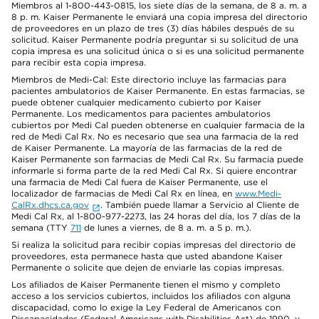
Miembros al 1-800-443-0815, los siete días de la semana, de 8 a. m. a
8 p. m. Kaiser Permanente le enviará una copia impresa del directorio
de proveedores en un plazo de tres (3) días hábiles después de su
solicitud. Kaiser Permanente podría preguntar si su solicitud de una
copia impresa es una solicitud única o si es una solicitud permanente
para recibir esta copia impresa.
Miembros de Medi-Cal: Este directorio incluye las farmacias para
pacientes ambulatorios de Kaiser Permanente. En estas farmacias, se
puede obtener cualquier medicamento cubierto por Kaiser
Permanente. Los medicamentos para pacientes ambulatorios
cubiertos por Medi Cal pueden obtenerse en cualquier farmacia de la
red de Medi Cal Rx. No es necesario que sea una farmacia de la red
de Kaiser Permanente. La mayoría de las farmacias de la red de
Kaiser Permanente son farmacias de Medi Cal Rx. Su farmacia puede
informarle si forma parte de la red Medi Cal Rx. Si quiere encontrar
una farmacia de Medi Cal fuera de Kaiser Permanente, use el
localizador de farmacias de Medi Cal Rx en línea, en
www.Medi-
CalRx.dhcs.ca.gov
. También puede llamar a Servicio al Cliente de
Medi Cal Rx, al 1-800-977-2273, las 24 horas del día, los 7 días de la
semana (TTY
711
de lunes a viernes, de 8 a. m. a 5 p. m.).
Si realiza la solicitud para recibir copias impresas del directorio de
proveedores, esta permanece hasta que usted abandone Kaiser
Permanente o solicite que dejen de enviarle las copias impresas.
Los afiliados de Kaiser Permanente tienen el mismo y completo
acceso a los servicios cubiertos, incluidos los afiliados con alguna
discapacidad, como lo exige la Ley Federal de Americanos con
Discapacidades (Federal Americans with Disabilities Act) de 1990, y