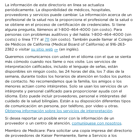
La información de este directorio en línea se actualiza
periódicamente. La disponibilidad de médicos, hospitales,
proveedores y servicios puede cambiar. La información acerca de un
profesional de la salud nos la proporciona el profesional de la salud o
se obtiene en el proceso de certificación de credenciales. Si tiene
alguna pregunta, llámenos al 1-800-464-4000 (sin costo). Para
personas con problemas auditivos y del habla: 1-800-464-4000 (sin
costo) o línea TTY al
711
(sin costo). También puede llamar al Colegio
de Médicos de California (Medical Board of California) al 916-263-
2382 o visitar
su sitio web
(en inglés).
Queremos comunicarnos con usted en el idioma con el que se sienta
más cómodo cuando nos llame o nos visite. Los servicios de
interpretación calificados, incluido el lenguaje de señas, están
disponibles sin ningún costo, las 24 horas del día, los 7 días de la
semana, durante todos los horarios de atención en todos los puntos
de contacto. No recomendamos que la familia, los amigos o los
menores actúen como intérpretes. Solo se usan los servicios de un
intérprete y personal calificado para proporcionar ayuda con el
idioma. Esto puede incluir proveedores, personal e intérpretes del
cuidado de la salud bilingües. Están a su disposición diferentes tipos
de comunicación: en persona, por teléfono, por video u otras.
Obtenga información sobre los servicios de interpretación
.
Si desea reportar un posible error con la información de un
proveedor o un centro de atención,
comuníquese con nosotros
.
Miembro de Medicare: Para solicitar una copia impresa del directorio
de proveedores de Kaiser Permanente, llame a Servicio a los