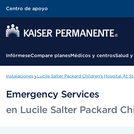
Centro de apoyo
Menú contextual
Infórmese
Compare planes
Médicos y centros
Salud y
Instalaciones
Lucile Salter Packard Children's Hospital At S
Emergency Services
en Lucile Salter Packard Ch