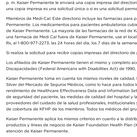
p. m. Kaiser Permanente le enviará una copia impresa del directori
una copia impresa es una solicitud única o si es una solicitud perm
Miembros de Medi-Cal: Este directorio incluye las farmacias para
Permanente. Los medicamentos para pacientes ambulatorios cubier
de Kaiser Permanente. La mayoría de las farmacias de la red de Ka
una farmacia de Medi Cal fuera de Kaiser Permanente, use el local
Rx, al 1-800-977-2273, las 24 horas del día, los 7 días de la sema
Si realiza la solicitud para recibir copias impresas del directori
Los afiliados de Kaiser Permanente tienen el mismo y completo acce
Discapacidades (Federal Americans with Disabilities Act) de 1990, 
Kaiser Permanente toma en cuenta los mismos niveles de calidad, la
Silver del Mercado de Seguros Médicos, como lo hace para todos lo
rendimiento de Healthcare Effectiveness Data and Information Se
de seguridad del paciente, las medidas de calidad del hospital y 
proveedores del cuidado de la salud profesionales, institucionale
de cobertura de KFHP de los miembros. Todos los médicos del grup
Kaiser Permanente aplica los mismos criterios en cuanto a la dist
productos y líneas de negocio de Kaiser Foundation Health Plan (KF
atención de Kaiser Permanente.