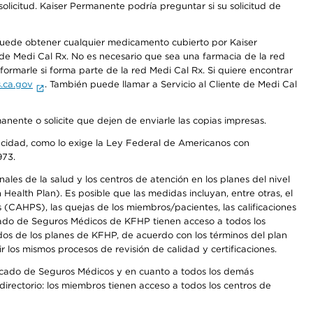
olicitud. Kaiser Permanente podría preguntar si su solicitud de
 puede obtener cualquier medicamento cubierto por Kaiser
e Medi Cal Rx. No es necesario que sea una farmacia de la red
rmarle si forma parte de la red Medi Cal Rx. Si quiere encontrar
.ca.gov
. También puede llamar a Servicio al Cliente de Medi Cal
anente o solicite que dejen de enviarle las copias impresas.
apacidad, como lo exige la Ley Federal de Americanos con
973.
les de la salud y los centros de atención en los planes del nivel
alth Plan). Es posible que las medidas incluyan, entre otras, el
CAHPS), las quejas de los miembros/pacientes, las calificaciones
rcado de Seguros Médicos de KFHP tienen acceso a todos los
dos de los planes de KFHP, de acuerdo con los términos del plan
os mismos procesos de revisión de calidad y certificaciones.
Mercado de Seguros Médicos y en cuanto a todos los demás
irectorio: los miembros tienen acceso a todos los centros de