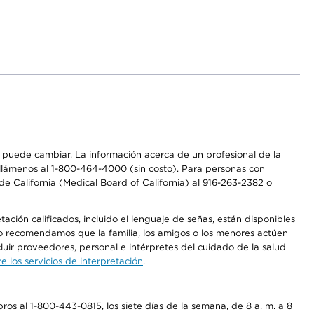
os puede cambiar. La información acerca de un profesional de la
a, llámenos al 1-800-464-4000 (sin costo). Para personas con
e California (Medical Board of California) al 916-263-2382 o
ción calificados, incluido el lenguaje de señas, están disponibles
 No recomendamos que la familia, los amigos o los menores actúen
luir proveedores, personal e intérpretes del cuidado de la salud
 los servicios de interpretación
.
os al 1-800-443-0815, los siete días de la semana, de 8 a. m. a 8