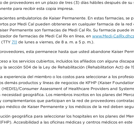
o de proveedores en un plazo de tres (3) días hábiles después de su s
anente para recibir esta copia impresa.
 pacientes ambulatorios de Kaiser Permanente. En estas farmacias, se
tos por Medi Cal pueden obtenerse en cualquier farmacia de la red d
iser Permanente son farmacias de Medi Cal Rx. Su farmacia puede info
izador de farmacias de Medi Cal Rx en línea, en
www.Medi-CalRx.dhcs
na (TTY
711
de lunes a viernes, de 8 a. m. a 5 p. m.).
o de proveedores, esta permanece hasta que usted abandone Kaiser Perm
so a los servicios cubiertos, incluidos los afiliados con alguna disc
y la sección 504 de la Ley de Rehabilitación (Rehabilitation Act) de 1
 experiencia del miembro o los costos para seleccionar a los profesiona
s demás productos y líneas de negocios de KFHP (Kaiser Foundation He
t (HEDIS)/Consumer Assessment of Healthcare Providers and Systems (
la necesidad geográfica. Los miembros inscritos en los planes del Me
s y complementarios que participan en la red de proveedores contrata
o médico de Kaiser Permanente y los médicos de la red deben seguir l
ribución geográfica para seleccionar los hospitales en los planes del 
HP). Accesibilidad a las oficinas médicas y centros médicos en este d