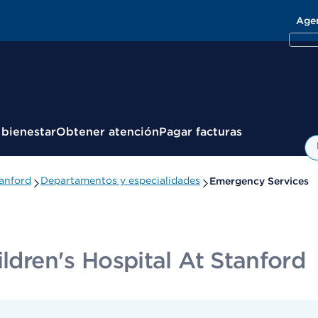
Age
 bienestar
Obtener atención
Pagar facturas
tanford
Departamentos y especialidades
Emergency Services
ildren's Hospital At Stanford