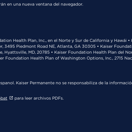
rirán en una nueva ventana del navegador.
ation Health Plan, Inc., en el Norte y Sur de California y Hawái 
r, 3495 Piedmont Road NE, Atlanta, GA 30305 • Kaiser Foundatio
ve, Hyattsville, MD, 20785 • Kaiser Foundation Health Plan del N
ser Foundation Health Plan of Washington Options, Inc., 2715 N
spanol. Kaiser Permanente no se responsabiliza de la información
obat
para leer archivos PDFs.