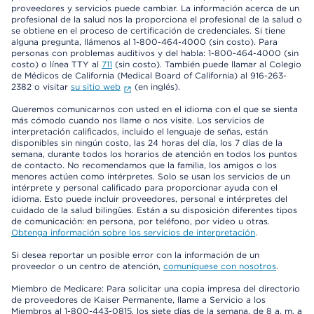
proveedores y servicios puede cambiar. La información acerca de un
profesional de la salud nos la proporciona el profesional de la salud o
se obtiene en el proceso de certificación de credenciales. Si tiene
alguna pregunta, llámenos al 1-800-464-4000 (sin costo). Para
personas con problemas auditivos y del habla: 1-800-464-4000 (sin
costo) o línea TTY al
711
(sin costo). También puede llamar al Colegio
de Médicos de California (Medical Board of California) al 916-263-
2382 o visitar
su sitio web
(en inglés).
Queremos comunicarnos con usted en el idioma con el que se sienta
más cómodo cuando nos llame o nos visite. Los servicios de
interpretación calificados, incluido el lenguaje de señas, están
disponibles sin ningún costo, las 24 horas del día, los 7 días de la
semana, durante todos los horarios de atención en todos los puntos
de contacto. No recomendamos que la familia, los amigos o los
menores actúen como intérpretes. Solo se usan los servicios de un
intérprete y personal calificado para proporcionar ayuda con el
idioma. Esto puede incluir proveedores, personal e intérpretes del
cuidado de la salud bilingües. Están a su disposición diferentes tipos
de comunicación: en persona, por teléfono, por video u otras.
Obtenga información sobre los servicios de interpretación
.
Si desea reportar un posible error con la información de un
proveedor o un centro de atención,
comuníquese con nosotros
.
Miembro de Medicare: Para solicitar una copia impresa del directorio
de proveedores de Kaiser Permanente, llame a Servicio a los
Miembros al 1-800-443-0815, los siete días de la semana, de 8 a. m. a