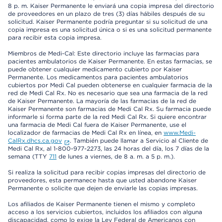
8 p. m. Kaiser Permanente le enviará una copia impresa del directorio
de proveedores en un plazo de tres (3) días hábiles después de su
solicitud. Kaiser Permanente podría preguntar si su solicitud de una
copia impresa es una solicitud única o si es una solicitud permanente
para recibir esta copia impresa.
Miembros de Medi-Cal: Este directorio incluye las farmacias para
pacientes ambulatorios de Kaiser Permanente. En estas farmacias, se
puede obtener cualquier medicamento cubierto por Kaiser
Permanente. Los medicamentos para pacientes ambulatorios
cubiertos por Medi Cal pueden obtenerse en cualquier farmacia de la
red de Medi Cal Rx. No es necesario que sea una farmacia de la red
de Kaiser Permanente. La mayoría de las farmacias de la red de
Kaiser Permanente son farmacias de Medi Cal Rx. Su farmacia puede
informarle si forma parte de la red Medi Cal Rx. Si quiere encontrar
una farmacia de Medi Cal fuera de Kaiser Permanente, use el
localizador de farmacias de Medi Cal Rx en línea, en
www.Medi-
CalRx.dhcs.ca.gov
. También puede llamar a Servicio al Cliente de
Medi Cal Rx, al 1-800-977-2273, las 24 horas del día, los 7 días de la
semana (TTY
711
de lunes a viernes, de 8 a. m. a 5 p. m.).
Si realiza la solicitud para recibir copias impresas del directorio de
proveedores, esta permanece hasta que usted abandone Kaiser
Permanente o solicite que dejen de enviarle las copias impresas.
Los afiliados de Kaiser Permanente tienen el mismo y completo
acceso a los servicios cubiertos, incluidos los afiliados con alguna
discapacidad, como lo exige la Ley Federal de Americanos con