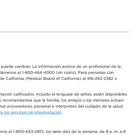
os puede cambiar. La información acerca de un profesional de la
a, llámenos al 1-800-464-4000 (sin costo). Para personas con
e California (Medical Board of California) al 916-263-2382 o
ción calificados, incluido el lenguaje de señas, están disponibles
 No recomendamos que la familia, los amigos o los menores actúen
luir proveedores, personal e intérpretes del cuidado de la salud
 los servicios de interpretación
.
os al 1-800-443-0815, los siete días de la semana, de 8 a. m. a 8