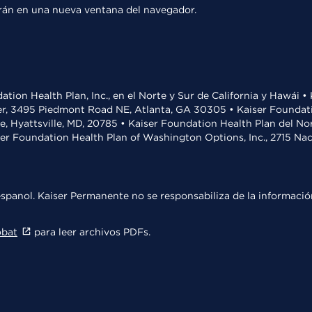
rirán en una nueva ventana del navegador.
ation Health Plan, Inc., en el Norte y Sur de California y Hawái 
r, 3495 Piedmont Road NE, Atlanta, GA 30305 • Kaiser Foundatio
ve, Hyattsville, MD, 20785 • Kaiser Foundation Health Plan del N
ser Foundation Health Plan of Washington Options, Inc., 2715 N
spanol. Kaiser Permanente no se responsabiliza de la información
obat
para leer archivos PDFs.