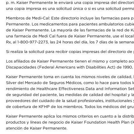
p. m. Kaiser Permanente le enviará una copia impresa del directori
una copia impresa es una solicitud única o si es una solicitud perm
Miembros de Medi-Cal: Este directorio incluye las farmacias para
Permanente. Los medicamentos para pacientes ambulatorios cubier
de Kaiser Permanente. La mayoría de las farmacias de la red de Ka
una farmacia de Medi Cal fuera de Kaiser Permanente, use el local
Rx, al 1-800-977-2273, las 24 horas del día, los 7 días de la sema
Si realiza la solicitud para recibir copias impresas del directori
Los afiliados de Kaiser Permanente tienen el mismo y completo acce
Discapacidades (Federal Americans with Disabilities Act) de 1990, 
Kaiser Permanente toma en cuenta los mismos niveles de calidad, la
Silver del Mercado de Seguros Médicos, como lo hace para todos lo
rendimiento de Healthcare Effectiveness Data and Information Se
de seguridad del paciente, las medidas de calidad del hospital y 
proveedores del cuidado de la salud profesionales, institucionale
de cobertura de KFHP de los miembros. Todos los médicos del grup
Kaiser Permanente aplica los mismos criterios en cuanto a la dist
productos y líneas de negocio de Kaiser Foundation Health Plan (KF
atención de Kaiser Permanente.