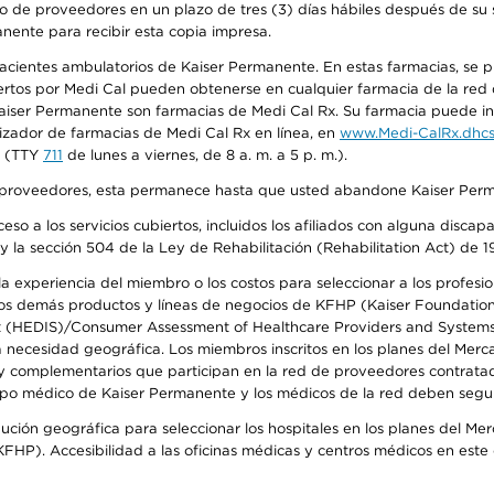
o de proveedores en un plazo de tres (3) días hábiles después de su s
anente para recibir esta copia impresa.
 pacientes ambulatorios de Kaiser Permanente. En estas farmacias, se
tos por Medi Cal pueden obtenerse en cualquier farmacia de la red d
iser Permanente son farmacias de Medi Cal Rx. Su farmacia puede info
izador de farmacias de Medi Cal Rx en línea, en
www.Medi-CalRx.dhcs
na (TTY
711
de lunes a viernes, de 8 a. m. a 5 p. m.).
o de proveedores, esta permanece hasta que usted abandone Kaiser Perm
so a los servicios cubiertos, incluidos los afiliados con alguna disc
y la sección 504 de la Ley de Rehabilitación (Rehabilitation Act) de 1
 experiencia del miembro o los costos para seleccionar a los profesiona
s demás productos y líneas de negocios de KFHP (Kaiser Foundation He
t (HEDIS)/Consumer Assessment of Healthcare Providers and Systems (
la necesidad geográfica. Los miembros inscritos en los planes del Me
s y complementarios que participan en la red de proveedores contrata
o médico de Kaiser Permanente y los médicos de la red deben seguir l
ribución geográfica para seleccionar los hospitales en los planes del 
HP). Accesibilidad a las oficinas médicas y centros médicos en este d