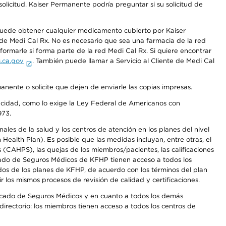
olicitud. Kaiser Permanente podría preguntar si su solicitud de
 puede obtener cualquier medicamento cubierto por Kaiser
e Medi Cal Rx. No es necesario que sea una farmacia de la red
rmarle si forma parte de la red Medi Cal Rx. Si quiere encontrar
.ca.gov
. También puede llamar a Servicio al Cliente de Medi Cal
anente o solicite que dejen de enviarle las copias impresas.
apacidad, como lo exige la Ley Federal de Americanos con
973.
les de la salud y los centros de atención en los planes del nivel
alth Plan). Es posible que las medidas incluyan, entre otras, el
CAHPS), las quejas de los miembros/pacientes, las calificaciones
rcado de Seguros Médicos de KFHP tienen acceso a todos los
dos de los planes de KFHP, de acuerdo con los términos del plan
os mismos procesos de revisión de calidad y certificaciones.
Mercado de Seguros Médicos y en cuanto a todos los demás
irectorio: los miembros tienen acceso a todos los centros de