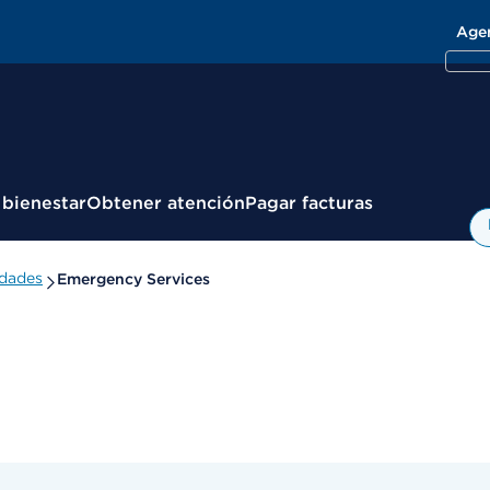
Age
 bienestar
Obtener atención
Pagar facturas
idades
Emergency Services