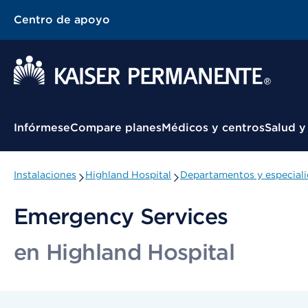
Centro de apoyo
Menú contextual
Infórmese
Compare planes
Médicos y centros
Salud y
Instalaciones
Highland Hospital
Departamentos y especial
Emergency Services
en Highland Hospital