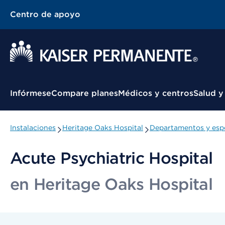
Centro de apoyo
Menú contextual
Infórmese
Compare planes
Médicos y centros
Salud y
Instalaciones
Heritage Oaks Hospital
Departamentos y espe
Acute Psychiatric Hospital
en Heritage Oaks Hospital