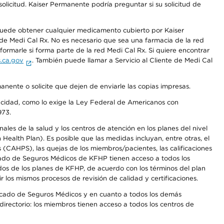
olicitud. Kaiser Permanente podría preguntar si su solicitud de
 puede obtener cualquier medicamento cubierto por Kaiser
e Medi Cal Rx. No es necesario que sea una farmacia de la red
rmarle si forma parte de la red Medi Cal Rx. Si quiere encontrar
.ca.gov
. También puede llamar a Servicio al Cliente de Medi Cal
anente o solicite que dejen de enviarle las copias impresas.
apacidad, como lo exige la Ley Federal de Americanos con
973.
les de la salud y los centros de atención en los planes del nivel
alth Plan). Es posible que las medidas incluyan, entre otras, el
CAHPS), las quejas de los miembros/pacientes, las calificaciones
rcado de Seguros Médicos de KFHP tienen acceso a todos los
dos de los planes de KFHP, de acuerdo con los términos del plan
os mismos procesos de revisión de calidad y certificaciones.
Mercado de Seguros Médicos y en cuanto a todos los demás
irectorio: los miembros tienen acceso a todos los centros de