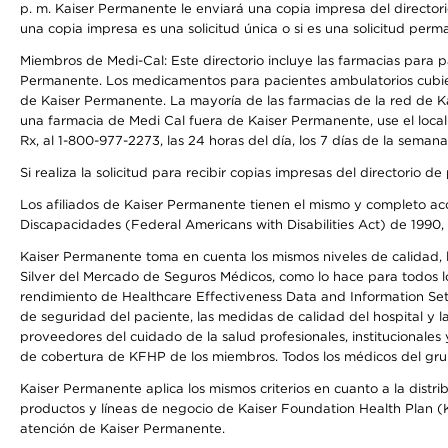
p. m. Kaiser Permanente le enviará una copia impresa del directori
una copia impresa es una solicitud única o si es una solicitud perm
Miembros de Medi-Cal: Este directorio incluye las farmacias para
Permanente. Los medicamentos para pacientes ambulatorios cubier
de Kaiser Permanente. La mayoría de las farmacias de la red de Ka
una farmacia de Medi Cal fuera de Kaiser Permanente, use el local
Rx, al 1-800-977-2273, las 24 horas del día, los 7 días de la sema
Si realiza la solicitud para recibir copias impresas del directori
Los afiliados de Kaiser Permanente tienen el mismo y completo acce
Discapacidades (Federal Americans with Disabilities Act) de 1990, 
Kaiser Permanente toma en cuenta los mismos niveles de calidad, la
Silver del Mercado de Seguros Médicos, como lo hace para todos lo
rendimiento de Healthcare Effectiveness Data and Information Se
de seguridad del paciente, las medidas de calidad del hospital y 
proveedores del cuidado de la salud profesionales, institucionale
de cobertura de KFHP de los miembros. Todos los médicos del grup
Kaiser Permanente aplica los mismos criterios en cuanto a la dist
productos y líneas de negocio de Kaiser Foundation Health Plan (KF
atención de Kaiser Permanente.