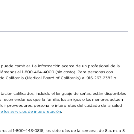
os puede cambiar. La información acerca de un profesional de la
a, llámenos al 1-800-464-4000 (sin costo). Para personas con
e California (Medical Board of California) al 916-263-2382 o
ción calificados, incluido el lenguaje de señas, están disponibles
 No recomendamos que la familia, los amigos o los menores actúen
luir proveedores, personal e intérpretes del cuidado de la salud
 los servicios de interpretación
.
os al 1-800-443-0815, los siete días de la semana, de 8 a. m. a 8