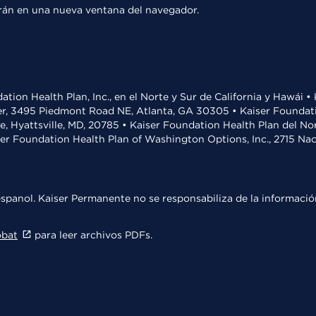
rirán en una nueva ventana del navegador.
ation Health Plan, Inc., en el Norte y Sur de California y Hawái 
r, 3495 Piedmont Road NE, Atlanta, GA 30305 • Kaiser Foundatio
ve, Hyattsville, MD, 20785 • Kaiser Foundation Health Plan del N
ser Foundation Health Plan of Washington Options, Inc., 2715 N
spanol. Kaiser Permanente no se responsabiliza de la información
obat
para leer archivos PDFs.