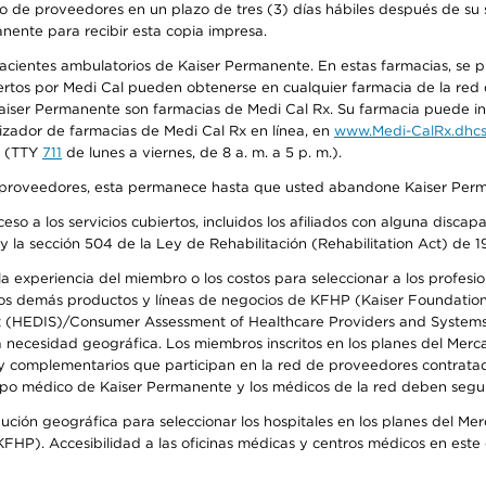
o de proveedores en un plazo de tres (3) días hábiles después de su s
anente para recibir esta copia impresa.
 pacientes ambulatorios de Kaiser Permanente. En estas farmacias, se
tos por Medi Cal pueden obtenerse en cualquier farmacia de la red d
iser Permanente son farmacias de Medi Cal Rx. Su farmacia puede info
izador de farmacias de Medi Cal Rx en línea, en
www.Medi-CalRx.dhcs
na (TTY
711
de lunes a viernes, de 8 a. m. a 5 p. m.).
o de proveedores, esta permanece hasta que usted abandone Kaiser Perm
so a los servicios cubiertos, incluidos los afiliados con alguna disc
y la sección 504 de la Ley de Rehabilitación (Rehabilitation Act) de 1
 experiencia del miembro o los costos para seleccionar a los profesiona
s demás productos y líneas de negocios de KFHP (Kaiser Foundation He
t (HEDIS)/Consumer Assessment of Healthcare Providers and Systems (
la necesidad geográfica. Los miembros inscritos en los planes del Me
s y complementarios que participan en la red de proveedores contrata
o médico de Kaiser Permanente y los médicos de la red deben seguir l
ribución geográfica para seleccionar los hospitales en los planes del 
HP). Accesibilidad a las oficinas médicas y centros médicos en este d