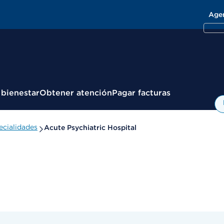
Age
 bienestar
Obtener atención
Pagar facturas
cialidades
Acute Psychiatric Hospital