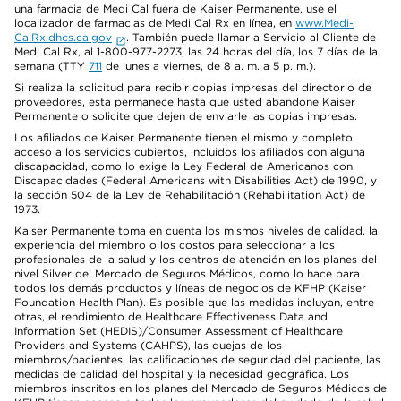
una farmacia de Medi Cal fuera de Kaiser Permanente, use el
localizador de farmacias de Medi Cal Rx en línea, en
www.Medi-
CalRx.dhcs.ca.gov
. También puede llamar a Servicio al Cliente de
Medi Cal Rx, al 1-800-977-2273, las 24 horas del día, los 7 días de la
semana (TTY
711
de lunes a viernes, de 8 a. m. a 5 p. m.).
Si realiza la solicitud para recibir copias impresas del directorio de
proveedores, esta permanece hasta que usted abandone Kaiser
Permanente o solicite que dejen de enviarle las copias impresas.
Los afiliados de Kaiser Permanente tienen el mismo y completo
acceso a los servicios cubiertos, incluidos los afiliados con alguna
discapacidad, como lo exige la Ley Federal de Americanos con
Discapacidades (Federal Americans with Disabilities Act) de 1990, y
la sección 504 de la Ley de Rehabilitación (Rehabilitation Act) de
1973.
Kaiser Permanente toma en cuenta los mismos niveles de calidad, la
experiencia del miembro o los costos para seleccionar a los
profesionales de la salud y los centros de atención en los planes del
nivel Silver del Mercado de Seguros Médicos, como lo hace para
todos los demás productos y líneas de negocios de KFHP (Kaiser
Foundation Health Plan). Es posible que las medidas incluyan, entre
otras, el rendimiento de Healthcare Effectiveness Data and
Information Set (HEDIS)/Consumer Assessment of Healthcare
Providers and Systems (CAHPS), las quejas de los
miembros/pacientes, las calificaciones de seguridad del paciente, las
medidas de calidad del hospital y la necesidad geográfica. Los
miembros inscritos en los planes del Mercado de Seguros Médicos de