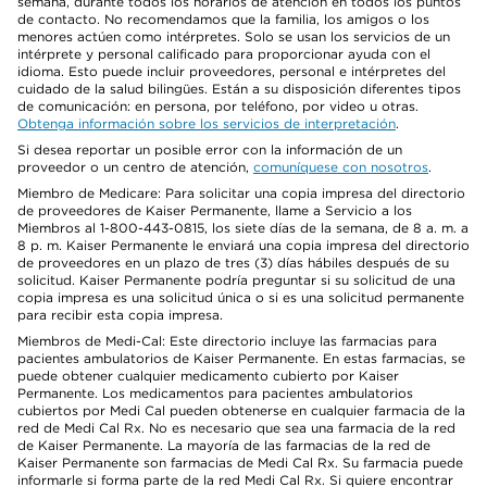
semana, durante todos los horarios de atención en todos los puntos
de contacto. No recomendamos que la familia, los amigos o los
menores actúen como intérpretes. Solo se usan los servicios de un
intérprete y personal calificado para proporcionar ayuda con el
idioma. Esto puede incluir proveedores, personal e intérpretes del
cuidado de la salud bilingües. Están a su disposición diferentes tipos
de comunicación: en persona, por teléfono, por video u otras.
Obtenga información sobre los servicios de interpretación
.
Si desea reportar un posible error con la información de un
proveedor o un centro de atención,
comuníquese con nosotros
.
Miembro de Medicare: Para solicitar una copia impresa del directorio
de proveedores de Kaiser Permanente, llame a Servicio a los
Miembros al 1-800-443-0815, los siete días de la semana, de 8 a. m. a
8 p. m. Kaiser Permanente le enviará una copia impresa del directorio
de proveedores en un plazo de tres (3) días hábiles después de su
solicitud. Kaiser Permanente podría preguntar si su solicitud de una
copia impresa es una solicitud única o si es una solicitud permanente
para recibir esta copia impresa.
Miembros de Medi-Cal: Este directorio incluye las farmacias para
pacientes ambulatorios de Kaiser Permanente. En estas farmacias, se
puede obtener cualquier medicamento cubierto por Kaiser
Permanente. Los medicamentos para pacientes ambulatorios
cubiertos por Medi Cal pueden obtenerse en cualquier farmacia de la
red de Medi Cal Rx. No es necesario que sea una farmacia de la red
de Kaiser Permanente. La mayoría de las farmacias de la red de
Kaiser Permanente son farmacias de Medi Cal Rx. Su farmacia puede
informarle si forma parte de la red Medi Cal Rx. Si quiere encontrar