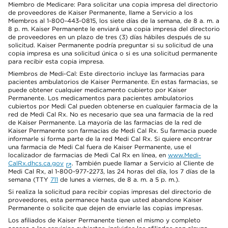
Miembro de Medicare: Para solicitar una copia impresa del directorio
de proveedores de Kaiser Permanente, llame a Servicio a los
Miembros al 1-800-443-0815, los siete días de la semana, de 8 a. m. a
8 p. m. Kaiser Permanente le enviará una copia impresa del directorio
de proveedores en un plazo de tres (3) días hábiles después de su
solicitud. Kaiser Permanente podría preguntar si su solicitud de una
copia impresa es una solicitud única o si es una solicitud permanente
para recibir esta copia impresa.
Miembros de Medi-Cal: Este directorio incluye las farmacias para
pacientes ambulatorios de Kaiser Permanente. En estas farmacias, se
puede obtener cualquier medicamento cubierto por Kaiser
Permanente. Los medicamentos para pacientes ambulatorios
cubiertos por Medi Cal pueden obtenerse en cualquier farmacia de la
red de Medi Cal Rx. No es necesario que sea una farmacia de la red
de Kaiser Permanente. La mayoría de las farmacias de la red de
Kaiser Permanente son farmacias de Medi Cal Rx. Su farmacia puede
informarle si forma parte de la red Medi Cal Rx. Si quiere encontrar
una farmacia de Medi Cal fuera de Kaiser Permanente, use el
localizador de farmacias de Medi Cal Rx en línea, en
www.Medi-
CalRx.dhcs.ca.gov
. También puede llamar a Servicio al Cliente de
Medi Cal Rx, al 1-800-977-2273, las 24 horas del día, los 7 días de la
semana (TTY
711
de lunes a viernes, de 8 a. m. a 5 p. m.).
Si realiza la solicitud para recibir copias impresas del directorio de
proveedores, esta permanece hasta que usted abandone Kaiser
Permanente o solicite que dejen de enviarle las copias impresas.
Los afiliados de Kaiser Permanente tienen el mismo y completo