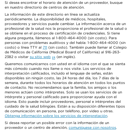
Si desea encontrar el horario de atención de un proveedor, busque
en nuestro directorio de centros de atención.
La información de este directorio en línea se actualiza
periódicamente. La disponibilidad de médicos, hospitales,
proveedores y servicios puede cambiar. La información acerca de un
profesional de la salud nos la proporciona el profesional de la salud o
se obtiene en el proceso de certificación de credenciales. Si tiene
alguna pregunta, llámenos al 1-800-464-4000 (sin costo). Para
personas con problemas auditivos y del habla: 1-800-464-4000 (sin
costo) o línea TTY al
711
(sin costo). También puede llamar al Colegio
de Médicos de California (Medical Board of California) al 916-263-
2382 o visitar
su sitio web
(en inglés).
Queremos comunicarnos con usted en el idioma con el que se sienta
más cómodo cuando nos llame o nos visite. Los servicios de
interpretación calificados, incluido el lenguaje de señas, están
disponibles sin ningún costo, las 24 horas del día, los 7 días de la
semana, durante todos los horarios de atención en todos los puntos
de contacto. No recomendamos que la familia, los amigos o los
menores actúen como intérpretes. Solo se usan los servicios de un
intérprete y personal calificado para proporcionar ayuda con el
idioma. Esto puede incluir proveedores, personal e intérpretes del
cuidado de la salud bilingües. Están a su disposición diferentes tipos
de comunicación: en persona, por teléfono, por video u otras.
Obtenga información sobre los servicios de interpretación
.
Si desea reportar un posible error con la información de un
proveedor o un centro de atención,
comuníquese con nosotros
.