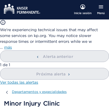
Menú
Inicie sesión
We're experiencing technical issues that may affect
some services on kp.org. You may notice slower
response times or intermittent errors while we w
…
más
Alerta anterior
mostrando
1
de
1
Próxima alerta
Ver todas las alertas
Departamentos y especialidades
Departamentos y especialidades
Minor Injury Clinic