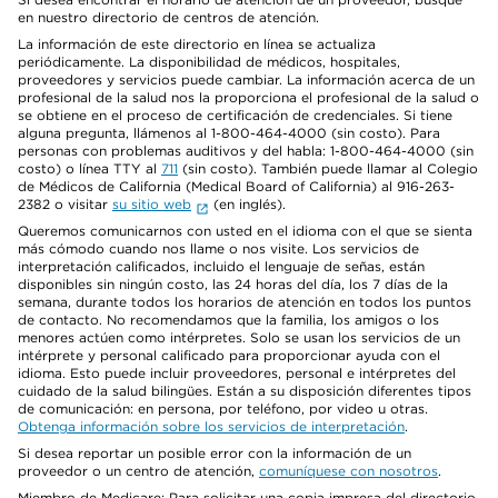
en nuestro directorio de centros de atención.
La información de este directorio en línea se actualiza
periódicamente. La disponibilidad de médicos, hospitales,
proveedores y servicios puede cambiar. La información acerca de un
profesional de la salud nos la proporciona el profesional de la salud o
se obtiene en el proceso de certificación de credenciales. Si tiene
alguna pregunta, llámenos al 1-800-464-4000 (sin costo). Para
personas con problemas auditivos y del habla: 1-800-464-4000 (sin
costo) o línea TTY al
711
(sin costo). También puede llamar al Colegio
de Médicos de California (Medical Board of California) al 916-263-
2382 o visitar
su sitio web
(en inglés).
Queremos comunicarnos con usted en el idioma con el que se sienta
más cómodo cuando nos llame o nos visite. Los servicios de
interpretación calificados, incluido el lenguaje de señas, están
disponibles sin ningún costo, las 24 horas del día, los 7 días de la
semana, durante todos los horarios de atención en todos los puntos
de contacto. No recomendamos que la familia, los amigos o los
menores actúen como intérpretes. Solo se usan los servicios de un
intérprete y personal calificado para proporcionar ayuda con el
idioma. Esto puede incluir proveedores, personal e intérpretes del
cuidado de la salud bilingües. Están a su disposición diferentes tipos
de comunicación: en persona, por teléfono, por video u otras.
Obtenga información sobre los servicios de interpretación
.
Si desea reportar un posible error con la información de un
proveedor o un centro de atención,
comuníquese con nosotros
.
Miembro de Medicare: Para solicitar una copia impresa del directorio