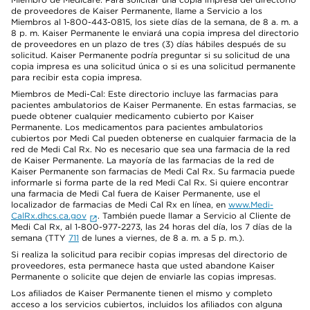
de proveedores de Kaiser Permanente, llame a Servicio a los
Miembros al 1-800-443-0815, los siete días de la semana, de 8 a. m. a
8 p. m. Kaiser Permanente le enviará una copia impresa del directorio
de proveedores en un plazo de tres (3) días hábiles después de su
solicitud. Kaiser Permanente podría preguntar si su solicitud de una
copia impresa es una solicitud única o si es una solicitud permanente
para recibir esta copia impresa.
Miembros de Medi-Cal: Este directorio incluye las farmacias para
pacientes ambulatorios de Kaiser Permanente. En estas farmacias, se
puede obtener cualquier medicamento cubierto por Kaiser
Permanente. Los medicamentos para pacientes ambulatorios
cubiertos por Medi Cal pueden obtenerse en cualquier farmacia de la
red de Medi Cal Rx. No es necesario que sea una farmacia de la red
de Kaiser Permanente. La mayoría de las farmacias de la red de
Kaiser Permanente son farmacias de Medi Cal Rx. Su farmacia puede
informarle si forma parte de la red Medi Cal Rx. Si quiere encontrar
una farmacia de Medi Cal fuera de Kaiser Permanente, use el
localizador de farmacias de Medi Cal Rx en línea, en
www.Medi-
CalRx.dhcs.ca.gov
. También puede llamar a Servicio al Cliente de
Medi Cal Rx, al 1-800-977-2273, las 24 horas del día, los 7 días de la
semana (TTY
711
de lunes a viernes, de 8 a. m. a 5 p. m.).
Si realiza la solicitud para recibir copias impresas del directorio de
proveedores, esta permanece hasta que usted abandone Kaiser
Permanente o solicite que dejen de enviarle las copias impresas.
Los afiliados de Kaiser Permanente tienen el mismo y completo
acceso a los servicios cubiertos, incluidos los afiliados con alguna