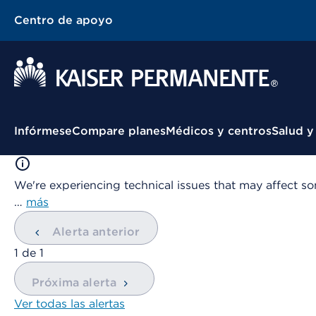
Centro de apoyo
Menú contextual
Infórmese
Compare planes
Médicos y centros
Salud y
We're experiencing technical issues that may affect so
…
más
Alerta anterior
mostrando
1
de
1
Próxima alerta
Ver todas las alertas