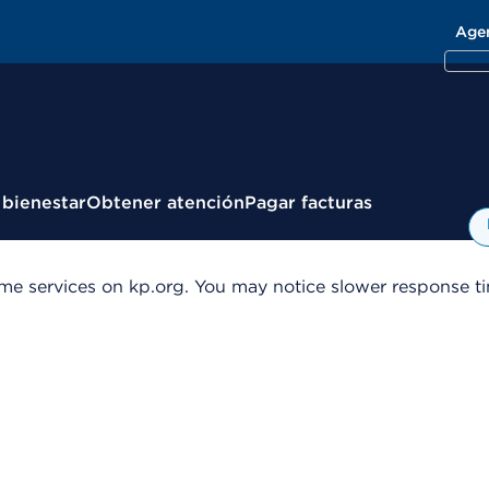
Age
 bienestar
Obtener atención
Pagar facturas
me services on kp.org. You may notice slower response tim