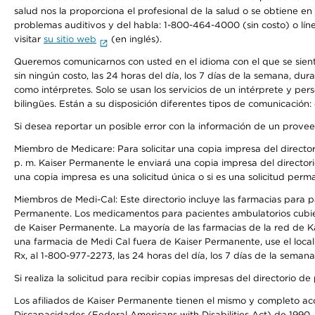
salud nos la proporciona el profesional de la salud o se obtiene e
problemas auditivos y del habla: 1-800-464-4000 (sin costo) o lín
visitar
su sitio web
(en inglés).
Queremos comunicarnos con usted en el idioma con el que se sienta 
sin ningún costo, las 24 horas del día, los 7 días de la semana, d
como intérpretes. Solo se usan los servicios de un intérprete y per
bilingües. Están a su disposición diferentes tipos de comunicación:
Si desea reportar un posible error con la información de un prove
Miembro de Medicare: Para solicitar una copia impresa del director
p. m. Kaiser Permanente le enviará una copia impresa del directori
una copia impresa es una solicitud única o si es una solicitud perm
Miembros de Medi-Cal: Este directorio incluye las farmacias para
Permanente. Los medicamentos para pacientes ambulatorios cubier
de Kaiser Permanente. La mayoría de las farmacias de la red de Ka
una farmacia de Medi Cal fuera de Kaiser Permanente, use el local
Rx, al 1-800-977-2273, las 24 horas del día, los 7 días de la sema
Si realiza la solicitud para recibir copias impresas del directori
Los afiliados de Kaiser Permanente tienen el mismo y completo acce
Discapacidades (Federal Americans with Disabilities Act) de 1990, 