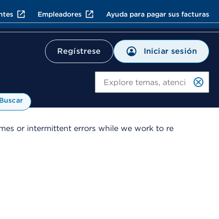
ntes
Empleadores
Ayuda para pagar sus facturas
Iniciar sesión
Regístrese
Bu
Buscar
es or intermittent errors while we work to re