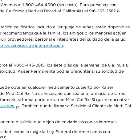
a, llámenos al 1-800-464-4000 (sin costo). Para personas con
e California (Medical Board of California) al 916-263-2382 o
ción calificados, incluido el lenguaje de señas, están disponibles
 No recomendamos que la familia, los amigos o los menores actúen
luir proveedores, personal e intérpretes del cuidado de la salud
 los servicios de interpretación
.
os al 1-800-443-0815, los siete días de la semana, de 8 a. m. a 8
olicitud. Kaiser Permanente podría preguntar si su solicitud de
 puede obtener cualquier medicamento cubierto por Kaiser
e Medi Cal Rx. No es necesario que sea una farmacia de la red
rmarle si forma parte de la red Medi Cal Rx. Si quiere encontrar
.ca.gov
. También puede llamar a Servicio al Cliente de Medi Cal
anente o solicite que dejen de enviarle las copias impresas.
apacidad, como lo exige la Ley Federal de Americanos con
973.