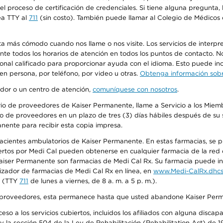
n el proceso de certificación de credenciales. Si tiene alguna pregunt
ea TTY al
711
(sin costo). También puede llamar al Colegio de Médicos d
más cómodo cuando nos llame o nos visite. Los servicios de interpreta
urante todos los horarios de atención en todos los puntos de contacto.
sonal calificado para proporcionar ayuda con el idioma. Esto puede inc
 en persona, por teléfono, por video u otras.
Obtenga información sobre
edor o un centro de atención,
comuníquese con nosotros
.
io de proveedores de Kaiser Permanente, llame a Servicio a los Miembr
o de proveedores en un plazo de tres (3) días hábiles después de su s
anente para recibir esta copia impresa.
 pacientes ambulatorios de Kaiser Permanente. En estas farmacias, se
tos por Medi Cal pueden obtenerse en cualquier farmacia de la red d
iser Permanente son farmacias de Medi Cal Rx. Su farmacia puede info
izador de farmacias de Medi Cal Rx en línea, en
www.Medi-CalRx.dhcs
na (TTY
711
de lunes a viernes, de 8 a. m. a 5 p. m.).
o de proveedores, esta permanece hasta que usted abandone Kaiser Perm
so a los servicios cubiertos, incluidos los afiliados con alguna disc
y la sección 504 de la Ley de Rehabilitación (Rehabilitation Act) de 1