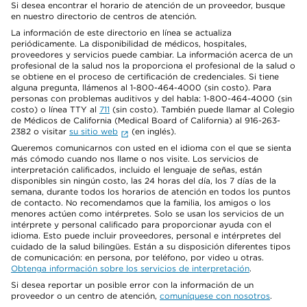
Si desea encontrar el horario de atención de un proveedor, busque
en nuestro directorio de centros de atención.
La información de este directorio en línea se actualiza
periódicamente. La disponibilidad de médicos, hospitales,
proveedores y servicios puede cambiar. La información acerca de un
profesional de la salud nos la proporciona el profesional de la salud o
se obtiene en el proceso de certificación de credenciales. Si tiene
alguna pregunta, llámenos al 1-800-464-4000 (sin costo). Para
personas con problemas auditivos y del habla: 1-800-464-4000 (sin
costo) o línea TTY al
711
(sin costo). También puede llamar al Colegio
de Médicos de California (Medical Board of California) al 916-263-
2382 o visitar
su sitio web
(en inglés).
Queremos comunicarnos con usted en el idioma con el que se sienta
más cómodo cuando nos llame o nos visite. Los servicios de
interpretación calificados, incluido el lenguaje de señas, están
disponibles sin ningún costo, las 24 horas del día, los 7 días de la
semana, durante todos los horarios de atención en todos los puntos
de contacto. No recomendamos que la familia, los amigos o los
menores actúen como intérpretes. Solo se usan los servicios de un
intérprete y personal calificado para proporcionar ayuda con el
idioma. Esto puede incluir proveedores, personal e intérpretes del
cuidado de la salud bilingües. Están a su disposición diferentes tipos
de comunicación: en persona, por teléfono, por video u otras.
Obtenga información sobre los servicios de interpretación
.
Si desea reportar un posible error con la información de un
proveedor o un centro de atención,
comuníquese con nosotros
.