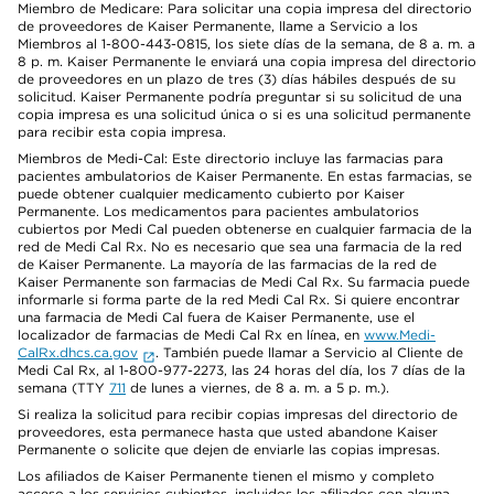
Miembro de Medicare: Para solicitar una copia impresa del directorio
de proveedores de Kaiser Permanente, llame a Servicio a los
Miembros al 1-800-443-0815, los siete días de la semana, de 8 a. m. a
8 p. m. Kaiser Permanente le enviará una copia impresa del directorio
de proveedores en un plazo de tres (3) días hábiles después de su
solicitud. Kaiser Permanente podría preguntar si su solicitud de una
copia impresa es una solicitud única o si es una solicitud permanente
para recibir esta copia impresa.
Miembros de Medi-Cal: Este directorio incluye las farmacias para
pacientes ambulatorios de Kaiser Permanente. En estas farmacias, se
puede obtener cualquier medicamento cubierto por Kaiser
Permanente. Los medicamentos para pacientes ambulatorios
cubiertos por Medi Cal pueden obtenerse en cualquier farmacia de la
red de Medi Cal Rx. No es necesario que sea una farmacia de la red
de Kaiser Permanente. La mayoría de las farmacias de la red de
Kaiser Permanente son farmacias de Medi Cal Rx. Su farmacia puede
informarle si forma parte de la red Medi Cal Rx. Si quiere encontrar
una farmacia de Medi Cal fuera de Kaiser Permanente, use el
localizador de farmacias de Medi Cal Rx en línea, en
www.Medi-
CalRx.dhcs.ca.gov
. También puede llamar a Servicio al Cliente de
Medi Cal Rx, al 1-800-977-2273, las 24 horas del día, los 7 días de la
semana (TTY
711
de lunes a viernes, de 8 a. m. a 5 p. m.).
Si realiza la solicitud para recibir copias impresas del directorio de
proveedores, esta permanece hasta que usted abandone Kaiser
Permanente o solicite que dejen de enviarle las copias impresas.
Los afiliados de Kaiser Permanente tienen el mismo y completo
acceso a los servicios cubiertos, incluidos los afiliados con alguna