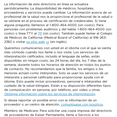
La información de este directorio en línea se actualiza
periódicamente. La disponibilidad de médicos, hospitales,
proveedores y servicios puede cambiar. La información acerca de un
profesional de la salud nos la proporciona el profesional de la salud o
se obtiene en el proceso de certificación de credenciales. Si tiene
alguna pregunta, llámenos al 1-800-464-4000 (sin costo). Para
personas con problemas auditivos y del habla: 1-800-464-4000 (sin
costo) o línea TTY al
711
(sin costo). También puede llamar al Colegio
de Médicos de California (Medical Board of California) al 916-263-
2382 o visitar
su sitio web
(en inglés).
Queremos comunicarnos con usted en el idioma con el que se sienta
más cómodo cuando nos llame o nos visite. Los servicios de
interpretación calificados, incluido el lenguaje de señas, están
disponibles sin ningún costo, las 24 horas del día, los 7 días de la
semana, durante todos los horarios de atención en todos los puntos
de contacto. No recomendamos que la familia, los amigos o los
menores actúen como intérpretes. Solo se usan los servicios de un
intérprete y personal calificado para proporcionar ayuda con el
idioma. Esto puede incluir proveedores, personal e intérpretes del
cuidado de la salud bilingües. Están a su disposición diferentes tipos
de comunicación: en persona, por teléfono, por video u otras.
Obtenga información sobre los servicios de interpretación
.
Si desea reportar un posible error con la información de un
proveedor o un centro de atención,
comuníquese con nosotros
.
Miembro de Medicare: Para solicitar una copia impresa del directorio
de proveedores de Kaiser Permanente, llame a Servicio a los