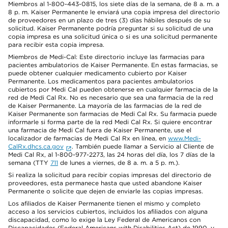
Miembros al 1-800-443-0815, los siete días de la semana, de 8 a. m. a
8 p. m. Kaiser Permanente le enviará una copia impresa del directorio
de proveedores en un plazo de tres (3) días hábiles después de su
solicitud. Kaiser Permanente podría preguntar si su solicitud de una
copia impresa es una solicitud única o si es una solicitud permanente
para recibir esta copia impresa.
Miembros de Medi-Cal: Este directorio incluye las farmacias para
pacientes ambulatorios de Kaiser Permanente. En estas farmacias, se
puede obtener cualquier medicamento cubierto por Kaiser
Permanente. Los medicamentos para pacientes ambulatorios
cubiertos por Medi Cal pueden obtenerse en cualquier farmacia de la
red de Medi Cal Rx. No es necesario que sea una farmacia de la red
de Kaiser Permanente. La mayoría de las farmacias de la red de
Kaiser Permanente son farmacias de Medi Cal Rx. Su farmacia puede
informarle si forma parte de la red Medi Cal Rx. Si quiere encontrar
una farmacia de Medi Cal fuera de Kaiser Permanente, use el
localizador de farmacias de Medi Cal Rx en línea, en
www.Medi-
CalRx.dhcs.ca.gov
. También puede llamar a Servicio al Cliente de
Medi Cal Rx, al 1-800-977-2273, las 24 horas del día, los 7 días de la
semana (TTY
711
de lunes a viernes, de 8 a. m. a 5 p. m.).
Si realiza la solicitud para recibir copias impresas del directorio de
proveedores, esta permanece hasta que usted abandone Kaiser
Permanente o solicite que dejen de enviarle las copias impresas.
Los afiliados de Kaiser Permanente tienen el mismo y completo
acceso a los servicios cubiertos, incluidos los afiliados con alguna
discapacidad, como lo exige la Ley Federal de Americanos con
Discapacidades (Federal Americans with Disabilities Act) de 1990, y