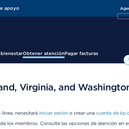
de apoyo
Age
 bienestar
Obtener atención
Pagar facturas
nd, Virginia, and Washington
 línea, necesitará
iniciar sesión
o crear una
cuenta de kp.o
 de los miembros. Consulte las opciones de atención en e