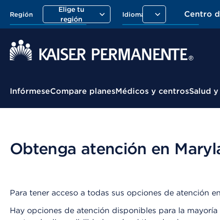
Elige tu
Centro 
Región
Idioma
región
Menú contextual
Infórmese
Compare planes
Médicos y centros
Salud y
Obtenga atención en Maryla
Para tener acceso a todas sus opciones de atención en
Hay opciones de atención disponibles para la mayoría