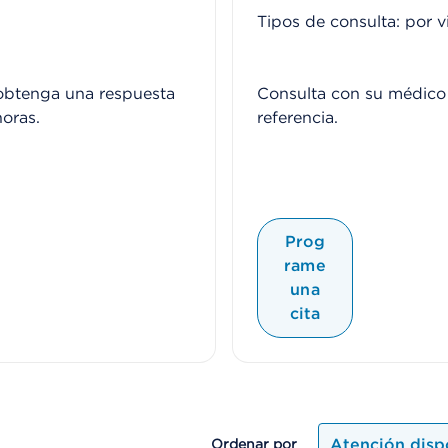
Tipos de consulta: por v
 obtenga una respuesta
Consulta con su médico 
oras​.
referencia.
Prog
rame
una
cita
Atención disp
Ordenar por