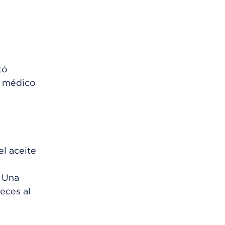
tó
u médico
el aceite
. Una
veces al