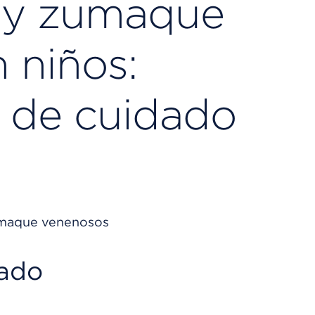
e y zumaque
 niños:
s de cuidado
dado