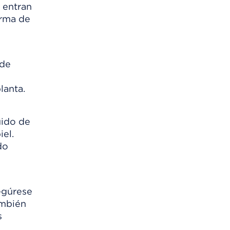
 entran
orma de
ede
lanta.
uido de
iel.
do
gúrese
ambién
s