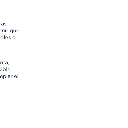
ras
enir que
soles o
nta,
ible.
mpiar el