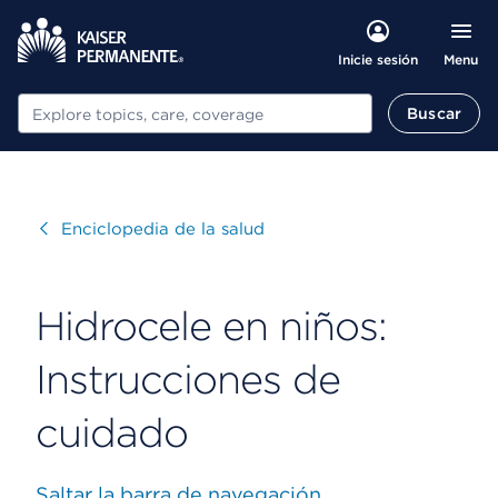
Menu
Inicie sesión
Buscar
Buscar
Visitar
Enciclopedia de la salud
Hidrocele en niños:
Instrucciones de
cuidado
Saltar la barra de navegación