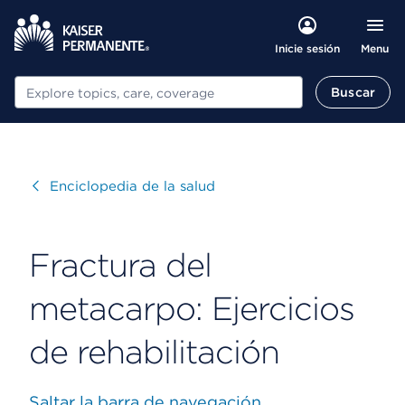
Menu
Inicie sesión
Buscar
Buscar
Visitar
Enciclopedia de la salud
Fractura del
metacarpo: Ejercicios
de rehabilitación
Saltar la barra de navegación