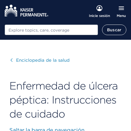
Menu
Inicie sesión
Buscar
Buscar
Visitar
Enciclopedia de la salud
Enfermedad de úlcera
péptica: Instrucciones
de cuidado
Saltar la barra de navegación