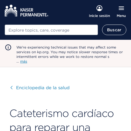
Menu
Inicie sesión
Buscar
Buscar
We're experiencing technical issues that may affect some
services on kp.org. You may notice slower response times or
intermittent errors while we work to restore normal s
…
más
Visitar
Enciclopedia de la salud
Cateterismo cardíaco
para reparar una