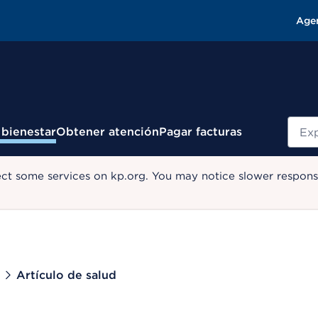
Age
Busc
 bienestar
Obtener atención
Pagar facturas
ect some services on kp.org. You may notice slower response
Artículo de salud