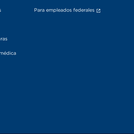
s
Para empleados federales
uras
 médica