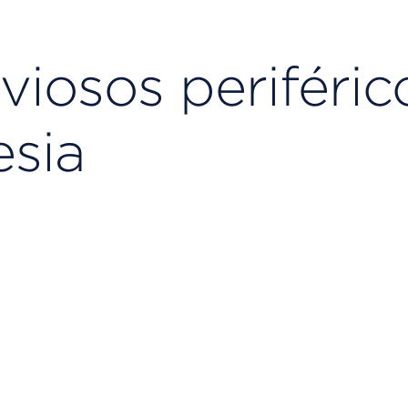
viosos periféric
esia