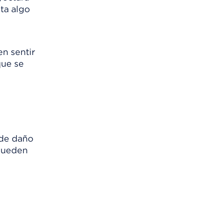
ta algo
n sentir
que se
 de daño
 pueden