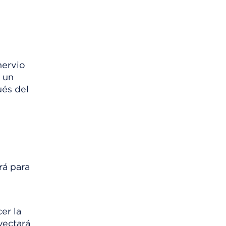
nervio
 un
ués del
rá para
er la
yectará