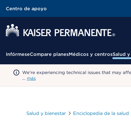
Centro de apoyo
Menú contextual
Infórmese
Compare planes
Médicos y centros
Salud y
We're experiencing technical issues that may aff
…
más
Salud y bienestar
Enciclopedia de la salud