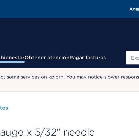
Age
Busc
 bienestar
Obtener atención
Pagar facturas
ect some services on kp.org. You may notice slower response
tos
gauge x 5/32" needle