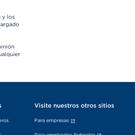
 y los
scargado
pinión
ualquier
s
Visite nuestros otros sitios
bros
Para empresas
s
Para empleados federales