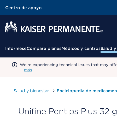
Centro de apoyo
Menú contextual
Infórmese
Compare planes
Médicos y centros
Salud y
We're experiencing technical issues that may aff
…
más
Salud y bienestar
Enciclopedia de medicamen
Unifine Pentips Plus 32 