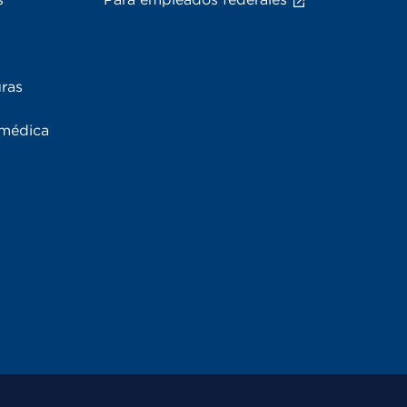
uras
 médica