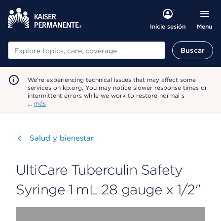
Menu
Inicie sesión
Buscar
Buscar
We're experiencing technical issues that may affect some
services on kp.org. You may notice slower response times or
intermittent errors while we work to restore normal s
…
más
Visitar
Salud y bienestar
UltiCare Tuberculin Safety
Syringe 1 mL 28 gauge x 1/2"