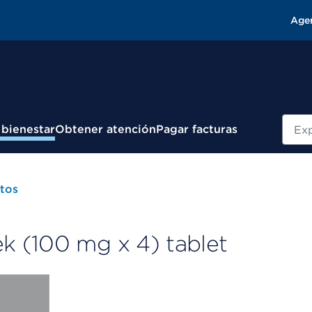
Age
Busc
 bienestar
Obtener atención
Pagar facturas
tos
 (100 mg x 4) tablet