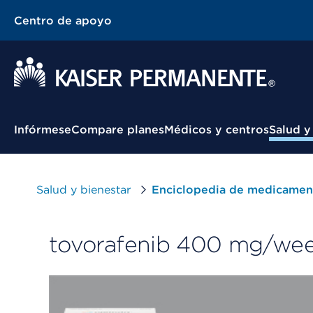
Centro de apoyo
Menú contextual
Infórmese
Compare planes
Médicos y centros
Salud y
Salud y bienestar
Enciclopedia de medicamen
tovorafenib 400 mg/week