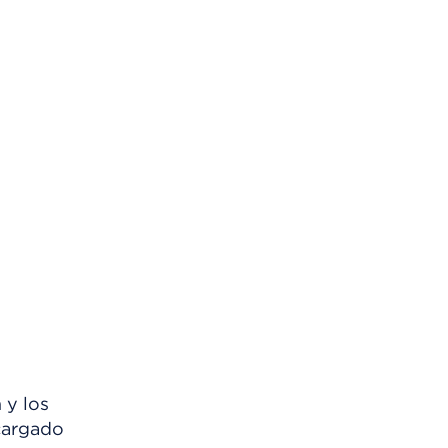
 y los
scargado