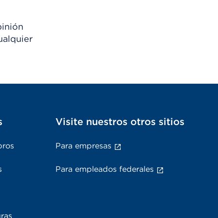
pinión
ualquier
s
Visite nuestros otros sitios
bros
Para empresas
s
Para empleados federales
uras