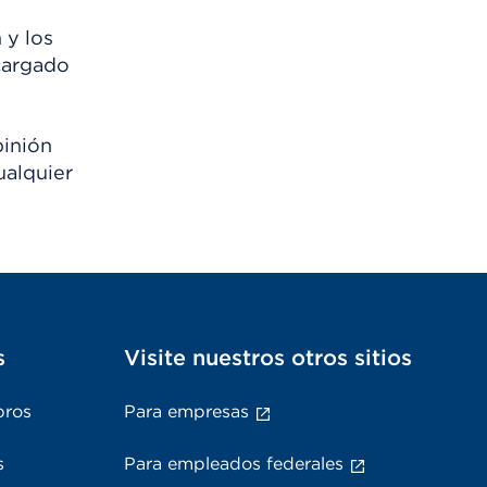
 y los
scargado
pinión
ualquier
s
Visite nuestros otros sitios
bros
Para empresas
s
Para empleados federales