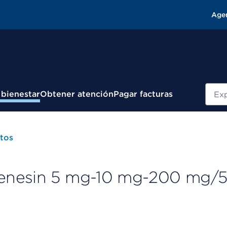
Age
Busc
 bienestar
Obtener atención
Pagar facturas
tos
fenesin 5 mg-10 mg-200 mg/