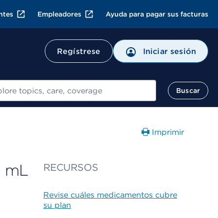
ntes
Empleadores
Ayuda para pagar sus facturas
Regístrese
Iniciar sesión
ar
Buscar
Imprimir
5 mL
RECURSOS
Revise cuáles medicamentos cubre
su plan