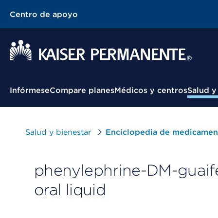
Centro de apoyo
Menú contextual
Infórmese
Compare planes
Médicos y centros
Salud y
Salud y bienestar
Enciclopedia de medicamen
phenylephrine-DM-guai
oral liquid