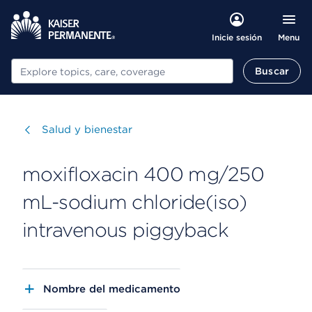
Menu
Inicie sesión
Buscar
Buscar
Visitar
Salud y bienestar
moxifloxacin 400 mg/250
mL-sodium chloride(iso)
intravenous piggyback
Nombre del medicamento