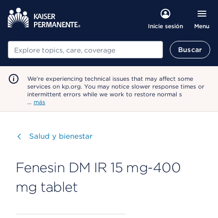
Menu
Inicie sesión
Buscar
Buscar
We're experiencing technical issues that may affect some
services on kp.org. You may notice slower response times or
intermittent errors while we work to restore normal s
…
más
Visitar
Salud y bienestar
Fenesin DM IR 15 mg-400
mg tablet