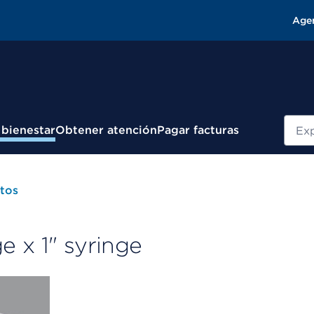
Age
Busc
 bienestar
Obtener atención
Pagar facturas
tos
 x 1" syringe