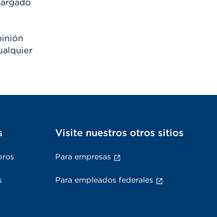
scargado
pinión
ualquier
s
Visite nuestros otros sitios
bros
Para empresas
s
Para empleados federales