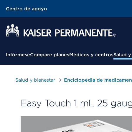
Centro de apoyo
Menú contextual
Infórmese
Compare planes
Médicos y centros
Salud y
Salud y bienestar
Enciclopedia de medicamen
Easy Touch 1 mL 25 gauge