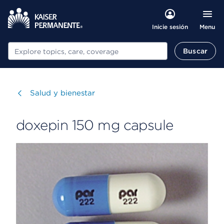
Menu
Inicie sesión
Buscar
Buscar
Visitar
Salud y bienestar
doxepin 150 mg capsule