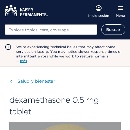
Menu
Inicie sesión
Buscar
Buscar
We're experiencing technical issues that may affect some
services on kp.org. You may notice slower response times or
intermittent errors while we work to restore normal s
…
más
Visitar
Salud y bienestar
dexamethasone 0.5 mg
tablet