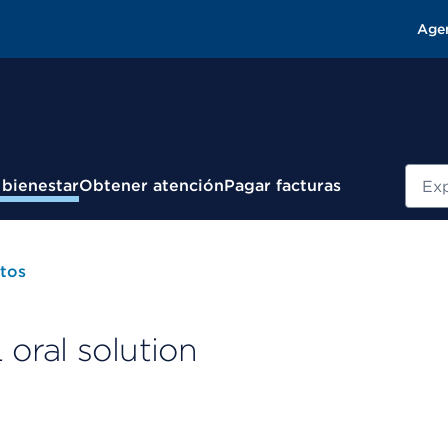
Age
Busc
 bienestar
Obtener atención
Pagar facturas
tos
oral solution