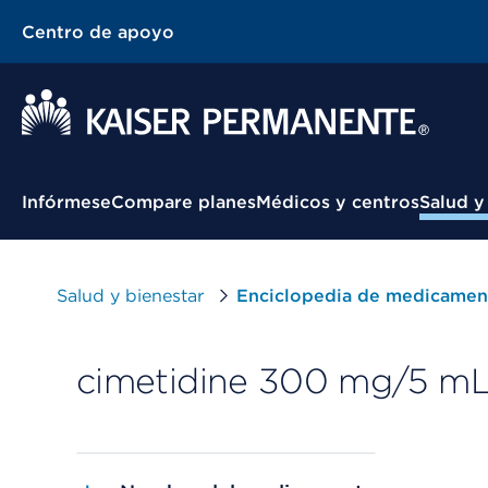
Centro de apoyo
Menú contextual
Infórmese
Compare planes
Médicos y centros
Salud y
Salud y bienestar
Enciclopedia de medicamen
cimetidine 300 mg/5 mL 