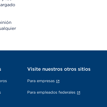
scargado
pinión
ualquier
s
Visite nuestros otros sitios
bros
Para empresas
s
Para empleados federales