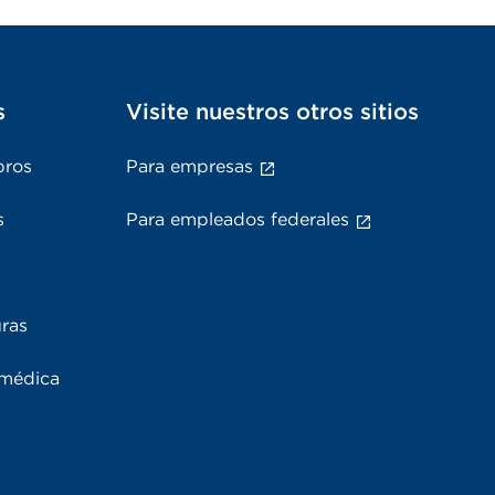
s
Visite nuestros otros sitios
bros
Para empresas
s
Para empleados federales
uras
 médica