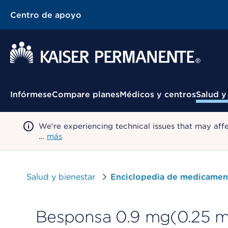
Centro de apoyo
Menú contextual
Infórmese
Compare planes
Médicos y centros
Salud y
We're experiencing technical issues that may aff
…
más
Salud y bienestar
Enciclopedia de medicamen
Besponsa 0.9 mg(0.25 mg