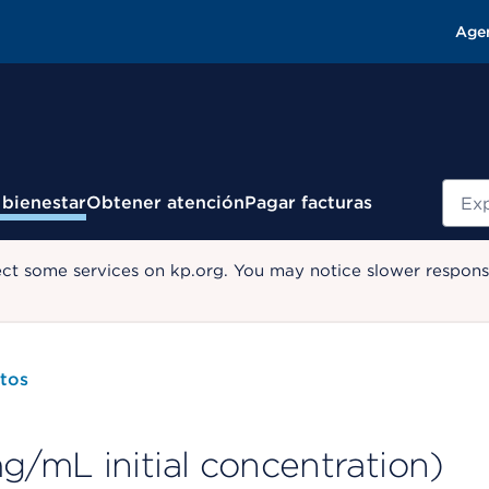
Age
Busc
 bienestar
Obtener atención
Pagar facturas
ect some services on kp.org. You may notice slower response
tos
/mL initial concentration)