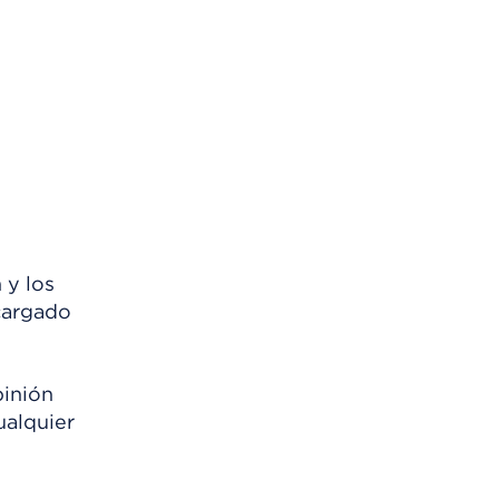
 y los
scargado
pinión
ualquier