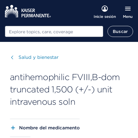
Menu
Inicie sesión
Buscar
Buscar
Visitar
Salud y bienestar
antihemophilic FVIII,B-dom
truncated 1,500 (+/-) unit
intravenous soln
Nombre del medicamento