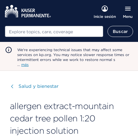
Menu
Inicie sesión
Buscar
Buscar
We're experiencing technical issues that may affect some
services on kp.org. You may notice slower response times or
intermittent errors while we work to restore normal s
…
más
Visitar
Salud y bienestar
allergen extract-mountain
cedar tree pollen 1:20
injection solution