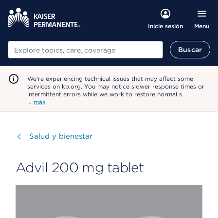
Menu
Inicie sesión
Buscar
Buscar
We're experiencing technical issues that may affect some
services on kp.org. You may notice slower response times or
intermittent errors while we work to restore normal s
…
más
Visitar
Salud y bienestar
Advil 200 mg tablet