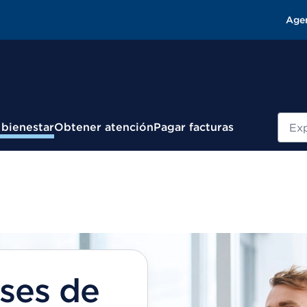
Age
Busc
 bienestar
Obtener atención
Pagar facturas
ases de