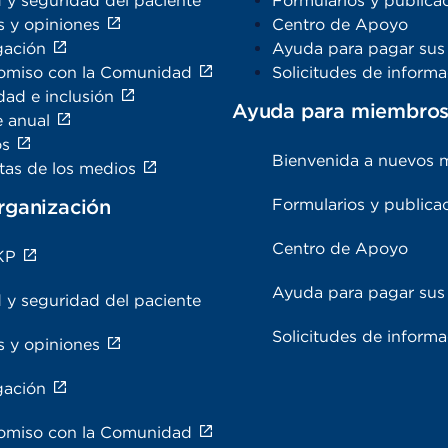
 y seguridad del paciente
Formularios y publica
s y opiniones
Centro de Apoyo
gación
Ayuda para pagar sus 
miso con la Comunidad
Solicitudes de inform
dad e inclusión
Ayuda para miembro
e anual
os
Bienvenida a nuevos 
tas de los medios
rganización
Formularios y publica
Centro de Apoyo
KP
Ayuda para pagar sus 
 y seguridad del paciente
Solicitudes de inform
s y opiniones
gación
miso con la Comunidad