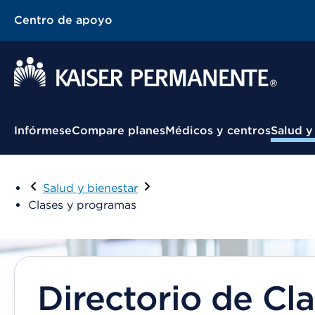
Centro de apoyo
Menú contextual
Infórmese
Compare planes
Médicos y centros
Salud y
Salud y bienestar
Clases y programas
Directorio de Cl