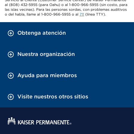
al (808) 432-5955 (para Oahu) o al 1-800-966-5955 (sin costo, para
las islas vecinas). Para las personas sordas, con problemas auditivos
o del habla, llame al 1-800-966-5955 o al
711
(línea TTY).
Obtenga atención
Nuestra organización
Ayuda para miembros
Visite nuestros otros sitios