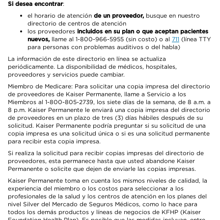
Si desea encontrar
:
el horario de atención
de un proveedor,
busque en nuestro
directorio de centros de atención
los proveedores
incluidos en su plan o que aceptan pacientes
nuevos,
llame al 1-800-966-5955 (sin costo) o al
711
(línea TTY
para personas con problemas auditivos o del habla)
La información de este directorio en línea se actualiza
periódicamente. La disponibilidad de médicos, hospitales,
proveedores y servicios puede cambiar.
Miembro de Medicare: Para solicitar una copia impresa del directorio
de proveedores de Kaiser Permanente, llame a Servicio a los
Miembros al 1-800-805-2739, los siete días de la semana, de 8 a.m. a
8 p.m. Kaiser Permanente le enviará una copia impresa del directorio
de proveedores en un plazo de tres (3) días hábiles después de su
solicitud. Kaiser Permanente podría preguntar si su solicitud de una
copia impresa es una solicitud única o si es una solicitud permanente
para recibir esta copia impresa.
Si realiza la solicitud para recibir copias impresas del directorio de
proveedores, esta permanece hasta que usted abandone Kaiser
Permanente o solicite que dejen de enviarle las copias impresas.
Kaiser Permanente toma en cuenta los mismos niveles de calidad, la
experiencia del miembro o los costos para seleccionar a los
profesionales de la salud y los centros de atención en los planes del
nivel Silver del Mercado de Seguros Médicos, como lo hace para
todos los demás productos y líneas de negocios de KFHP (Kaiser
Foundation Health Plan). Es posible que las medidas incluyan, entre