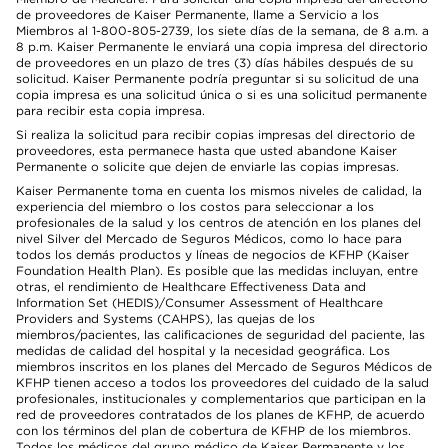
de proveedores de Kaiser Permanente, llame a Servicio a los
Miembros al 1-800-805-2739, los siete días de la semana, de 8 a.m. a
8 p.m. Kaiser Permanente le enviará una copia impresa del directorio
de proveedores en un plazo de tres (3) días hábiles después de su
solicitud. Kaiser Permanente podría preguntar si su solicitud de una
copia impresa es una solicitud única o si es una solicitud permanente
para recibir esta copia impresa.
Si realiza la solicitud para recibir copias impresas del directorio de
proveedores, esta permanece hasta que usted abandone Kaiser
Permanente o solicite que dejen de enviarle las copias impresas.
Kaiser Permanente toma en cuenta los mismos niveles de calidad, la
experiencia del miembro o los costos para seleccionar a los
profesionales de la salud y los centros de atención en los planes del
nivel Silver del Mercado de Seguros Médicos, como lo hace para
todos los demás productos y líneas de negocios de KFHP (Kaiser
Foundation Health Plan). Es posible que las medidas incluyan, entre
otras, el rendimiento de Healthcare Effectiveness Data and
Information Set (HEDIS)/Consumer Assessment of Healthcare
Providers and Systems (CAHPS), las quejas de los
miembros/pacientes, las calificaciones de seguridad del paciente, las
medidas de calidad del hospital y la necesidad geográfica. Los
miembros inscritos en los planes del Mercado de Seguros Médicos de
KFHP tienen acceso a todos los proveedores del cuidado de la salud
profesionales, institucionales y complementarios que participan en la
red de proveedores contratados de los planes de KFHP, de acuerdo
con los términos del plan de cobertura de KFHP de los miembros.
Todos los médicos del grupo médico de Kaiser Permanente y los