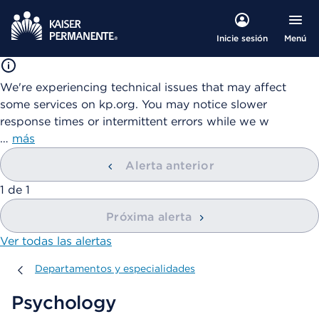
Menú
Inicie sesión
We're experiencing technical issues that may affect
some services on kp.org. You may notice slower
response times or intermittent errors while we w
…
más
Alerta anterior
mostrando
1
de
1
Próxima alerta
Ver todas las alertas
Departamentos y especialidades
Departamentos y especialidades
Psychology