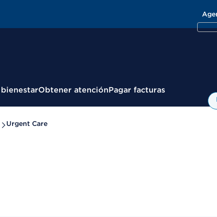
Age
 bienestar
Obtener atención
Pagar facturas
Urgent Care