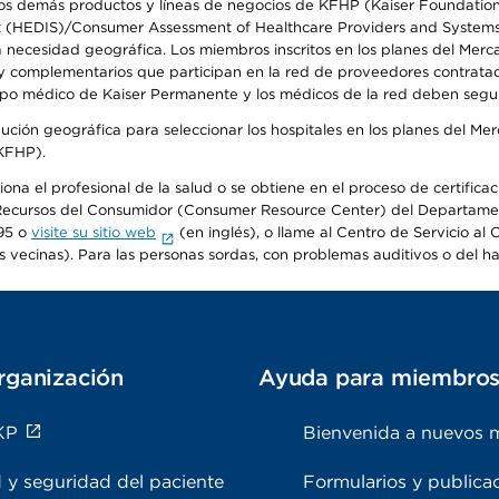
s demás productos y líneas de negocios de KFHP (Kaiser Foundation He
t (HEDIS)/Consumer Assessment of Healthcare Providers and Systems (
la necesidad geográfica. Los miembros inscritos en los planes del Me
s y complementarios que participan en la red de proveedores contrata
o médico de Kaiser Permanente y los médicos de la red deben seguir l
ribución geográfica para seleccionar los hospitales en los planes del 
(KFHP).
iona el profesional de la salud o se obtiene en el proceso de certific
o de Recursos del Consumidor (Consumer Resource Center) del Departa
95 o
visite su sitio web
(en inglés), o llame al Centro de Servicio a
s vecinas). Para las personas sordas, con problemas auditivos o del h
rganización
Ayuda para miembro
KP
Bienvenida a nuevos 
 y seguridad del paciente
Formularios y publica