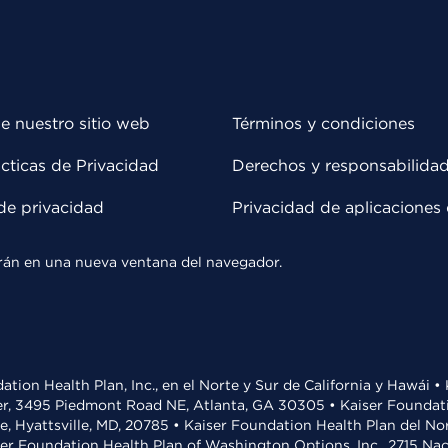
e nuestro sitio web
Términos y condiciones
cticas de Privacidad
Derechos y responsabilida
de privacidad
Privacidad de aplicaciones 
rirán en una nueva ventana del navegador.
ation Health Plan, Inc., en el Norte y Sur de California y Hawái 
r, 3495 Piedmont Road NE, Atlanta, GA 30305 • Kaiser Foundatio
ve, Hyattsville, MD, 20785 • Kaiser Foundation Health Plan del N
ser Foundation Health Plan of Washington Options, Inc., 2715 N