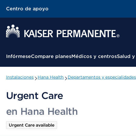
Centro de apoyo
Menú contextual
Infórmese
Compare planes
Médicos y centros
Salud y
Instalaciones
Hana Health
Departamentos y especialidades
Urgent Care
en Hana Health
Urgent Care available