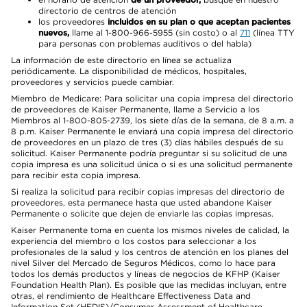
directorio de centros de atención
los proveedores
incluidos en su plan o que aceptan pacientes
nuevos,
llame al 1-800-966-5955 (sin costo) o al
711
(línea TTY
para personas con problemas auditivos o del habla)
La información de este directorio en línea se actualiza
periódicamente. La disponibilidad de médicos, hospitales,
proveedores y servicios puede cambiar.
Miembro de Medicare: Para solicitar una copia impresa del directorio
de proveedores de Kaiser Permanente, llame a Servicio a los
Miembros al 1-800-805-2739, los siete días de la semana, de 8 a.m. a
8 p.m. Kaiser Permanente le enviará una copia impresa del directorio
de proveedores en un plazo de tres (3) días hábiles después de su
solicitud. Kaiser Permanente podría preguntar si su solicitud de una
copia impresa es una solicitud única o si es una solicitud permanente
para recibir esta copia impresa.
Si realiza la solicitud para recibir copias impresas del directorio de
proveedores, esta permanece hasta que usted abandone Kaiser
Permanente o solicite que dejen de enviarle las copias impresas.
Kaiser Permanente toma en cuenta los mismos niveles de calidad, la
experiencia del miembro o los costos para seleccionar a los
profesionales de la salud y los centros de atención en los planes del
nivel Silver del Mercado de Seguros Médicos, como lo hace para
todos los demás productos y líneas de negocios de KFHP (Kaiser
Foundation Health Plan). Es posible que las medidas incluyan, entre
otras, el rendimiento de Healthcare Effectiveness Data and
Information Set (HEDIS)/Consumer Assessment of Healthcare