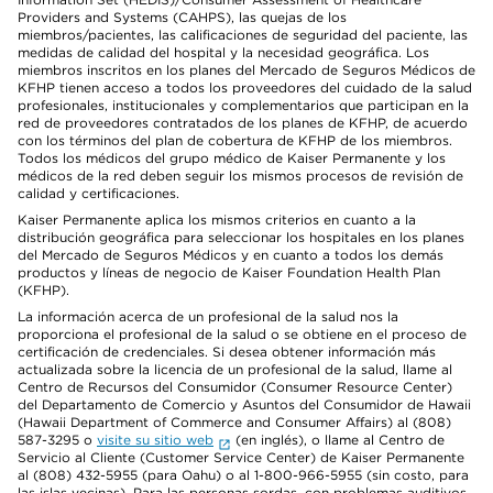
Providers and Systems (CAHPS), las quejas de los
miembros/pacientes, las calificaciones de seguridad del paciente, las
medidas de calidad del hospital y la necesidad geográfica. Los
miembros inscritos en los planes del Mercado de Seguros Médicos de
KFHP tienen acceso a todos los proveedores del cuidado de la salud
profesionales, institucionales y complementarios que participan en la
red de proveedores contratados de los planes de KFHP, de acuerdo
con los términos del plan de cobertura de KFHP de los miembros.
Todos los médicos del grupo médico de Kaiser Permanente y los
médicos de la red deben seguir los mismos procesos de revisión de
calidad y certificaciones.
Kaiser Permanente aplica los mismos criterios en cuanto a la
distribución geográfica para seleccionar los hospitales en los planes
del Mercado de Seguros Médicos y en cuanto a todos los demás
productos y líneas de negocio de Kaiser Foundation Health Plan
(KFHP).
La información acerca de un profesional de la salud nos la
proporciona el profesional de la salud o se obtiene en el proceso de
certificación de credenciales. Si desea obtener información más
actualizada sobre la licencia de un profesional de la salud, llame al
Centro de Recursos del Consumidor (Consumer Resource Center)
del Departamento de Comercio y Asuntos del Consumidor de Hawaii
(Hawaii Department of Commerce and Consumer Affairs) al (808)
587-3295 o
visite su sitio web
(en inglés), o llame al Centro de
Servicio al Cliente (Customer Service Center) de Kaiser Permanente
al (808) 432-5955 (para Oahu) o al 1-800-966-5955 (sin costo, para
las islas vecinas). Para las personas sordas, con problemas auditivos