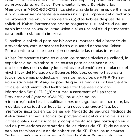
de proveedores de Kaiser Permanente, llame a Servicio a los
Miembros al 1-800-805-2739, los siete días de la semana, de 8 a.m. a
8 p.m. Kaiser Permanente le enviará una copia impresa del directorio
de proveedores en un plazo de tres (3) días hábiles después de su
solicitud. Kaiser Permanente podría preguntar si su solicitud de una
copia impresa es una solicitud única o si es una solicitud permanente
para recibir esta copia impresa.
Si realiza la solicitud para recibir copias impresas del directorio de
proveedores, esta permanece hasta que usted abandone Kaiser
Permanente o solicite que dejen de enviarle las copias impresas.
Kaiser Permanente toma en cuenta los mismos niveles de calidad, la
experiencia del miembro o los costos para seleccionar a los
profesionales de la salud y los centros de atención en los planes del
nivel Silver del Mercado de Seguros Médicos, como lo hace para
todos los demás productos y líneas de negocios de KFHP (Kaiser
Foundation Health Plan). Es posible que las medidas incluyan, entre
otras, el rendimiento de Healthcare Effectiveness Data and
Information Set (HEDIS)/Consumer Assessment of Healthcare
Providers and Systems (CAHPS), las quejas de los
miembros/pacientes, las calificaciones de seguridad del paciente, las
medidas de calidad del hospital y la necesidad geográfica. Los
miembros inscritos en los planes del Mercado de Seguros Médicos de
KFHP tienen acceso a todos los proveedores del cuidado de la salud
profesionales, institucionales y complementarios que participan en la
red de proveedores contratados de los planes de KFHP, de acuerdo
con los términos del plan de cobertura de KFHP de los miembros.
Todos los médicos del grupo médico de Kaiser Permanente y los