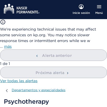
Menú
Inicie sesión
We're experiencing technical issues that may affect
some services on kp.org. You may notice slower
response times or intermittent errors while we w
…
más
Alerta anterior
mostrando
1
de
1
Próxima alerta
Ver todas las alertas
Departamentos y especialidades
Departamentos y especialidades
Psychotherapy